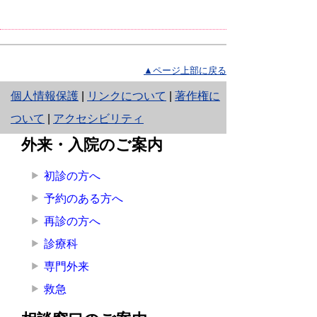
▲ページ上部に戻る
と
個人情報保護
|
リンクについて
|
著作権に
り
ついて
|
アクセシビリティ
ネ
外来・入院のご案内
ッ
初診の方へ
ト
予約のある方へ
へ
再診の方へ
の
診療科
専門外来
救急