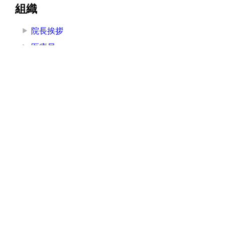
組織
院長挨拶
医療局
看護局
医療技術局
事務局
その他の部署
その他
お知らせ
講演・研修
広報
採用情報
入札情報