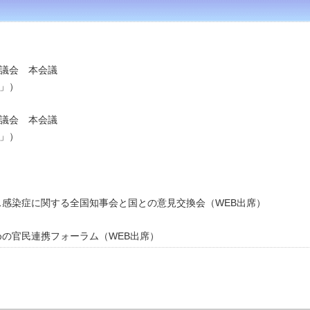
県議会 本会議
」）
県議会 本会議
」）
ルス感染症に関する全国知事会と国との意見交換会（WEB出席）
めの官民連携フォーラム（WEB出席）