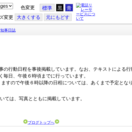
色変更
標準
黒
青
ズ変更
大
きくする
元
にもどす
知事日誌
事の行動日程を事後掲載しています。なお、テキストによる行
く毎日、午後６時頃までに行っています。
ますので午後６時以降の日程については、あくまで予定とな
いては、写真とともに掲載しています。
ブログトップへ