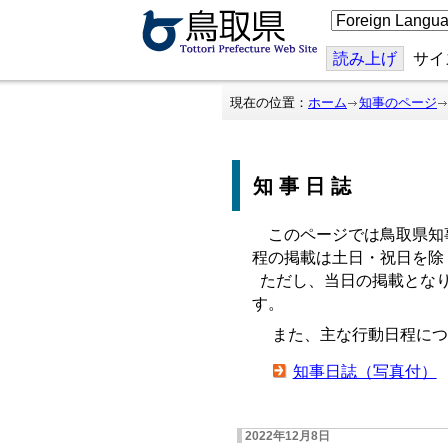
こ
の
ペ
ー
読み上げ
サイ
ジ
を
翻
現在の位置：
ホーム
知事のページ
訳
す
る
知事日誌
このページでは鳥取県知
程の掲載は土日・祝日を除
ただし、当日の掲載となり
す。
また、主な行動日程につ
知事日誌（写真付）
2022年12月8日