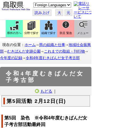
こ
の
ペ
読み上げ
大
元
ー
ジ
を
翻
訳
県外の方へ
分野で探す
組織で探す
防災 緊急
メニュー
す
る
現在の位置：
ホーム
県の組織と仕事
地域社会振興
部
むきばんだ史跡公園
これまでの取組・刊行物
今年度の記録
令和4年度むきばんだ女子考古部
令和4年度むきばんだ女
子考古部
もどる
｜
第5回活動 2月12日(日)
第5回 染色 ※令和4年度むきばんだ女
子考古部活動最終回