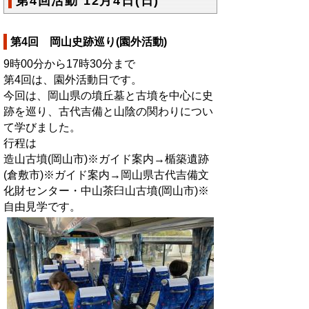
第4回活動 12月4日(日)
第4回 岡山史跡巡り(園外活動)
9時00分から17時30分まで
第4回は、園外活動日です。
今回は、岡山県の墳丘墓と古墳を中心に史
跡を巡り、古代吉備と山陰の関わりについ
て学びました。
行程は
造山古墳(岡山市)※ガイド案内→楯築遺跡
(倉敷市)※ガイド案内→岡山県古代吉備文
化財センター・中山茶臼山古墳(岡山市)※
自由見学です。