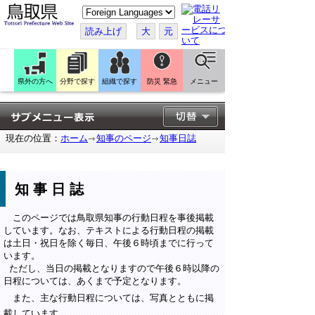
こ
の
ペ
読み上げ
大
元
ー
ジ
を
翻
訳
県外の方へ
分野で探す
組織で探す
防災 緊急
メニュー
す
る
現在の位置：
ホーム
知事のページ
知事日誌
知事日誌
このページでは鳥取県知事の行動日程を事後掲載
しています。なお、テキストによる行動日程の掲載
は土日・祝日を除く毎日、午後６時頃までに行って
います。
ただし、当日の掲載となりますので午後６時以降の
日程については、あくまで予定となります。
また、主な行動日程については、写真とともに掲
載しています。