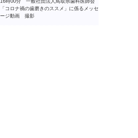
16時00分 一般社団法人鳥取県歯科医師会
「コロナ禍の歯磨きのススメ」に係るメッセ
ージ動画 撮影
16時05分 内部協議
▲ページ上部に戻る
と
個人情報保護
|
リンクについて
|
著作権に
り
ついて
|
アクセシビリティ
ネ
ッ
鳥取県総務部総務課
住所 〒680-8570
ト
鳥取県鳥取市東町1丁目220
へ
電話
0857-26-7012
ファクシミリ 0857-26-8122
の
E-mail
soumu@pref.tottori.lg.jp
Copyright(C) 2006～ 鳥取県(Tottori Prefectural
Government) All Rights Reserved. 法人番号