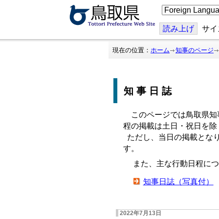
こ
の
ペ
ー
読み上げ
サイ
ジ
を
翻
現在の位置：
ホーム
知事のページ
訳
す
る
知事日誌
このページでは鳥取県知
程の掲載は土日・祝日を除
ただし、当日の掲載となり
す。
また、主な行動日程につ
知事日誌（写真付）
2022年7月13日