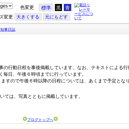
色変更
標準
黒
青
ズ変更
大
きくする
元
にもどす
知事日誌
事の行動日程を事後掲載しています。なお、テキストによる行
く毎日、午後６時頃までに行っています。
ますので午後６時以降の日程については、あくまで予定とな
いては、写真とともに掲載しています。
ブログトップへ