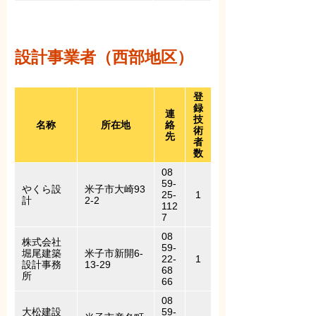
設計事業者（西部地区）
登
録
連
技
名称
所在地
絡
術
先
者
数
08
59-
やくら設
米子市大崎93
25-
1
計
2-2
112
7
08
株式会社
59-
堀尾建築
米子市新開6-
22-
1
設計事務
13-29
68
所
66
08
大松建設
59-