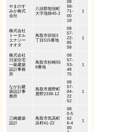
08
やまのす
58-
八頭郡智頭町
みか株式
71-
1
大字埴師45-2
会社
00
18
08
株式会社
57-
トータル
鳥取市卯垣3
22-
1
エナジー
丁目515番地
85
オオタ
58
株式会社
08
日栄住宅
57-
鳥取市杉崎55
一級建築
53-
1
8番地
設計事務
48
所
75
08
ながお建
57-
鳥取市鹿野町
築設計事
84-
1
鹿野2338-12
務所
22
52
08
0-5
三崎建築
鳥取市気高町
62
1
設計
浜村41-22
6-4
00