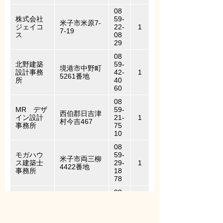
08
株式会社
59-
米子市米原7-
ジェイコ
22-
1
7-19
ス
08
29
08
北野建築
59-
境港市中野町
設計事務
42-
1
5261番地
所
40
60
08
MR デザ
59-
西伯郡日吉津
イン設計
21-
1
村今吉467
事務所
75
10
08
モガハウ
59-
米子市両三柳
ス建築士
29-
1
4422番地
事務所
18
78
08
株式会社
59-
タニシ建
米子市大篠津
28-
1
築設計事
町688-10
55
務所