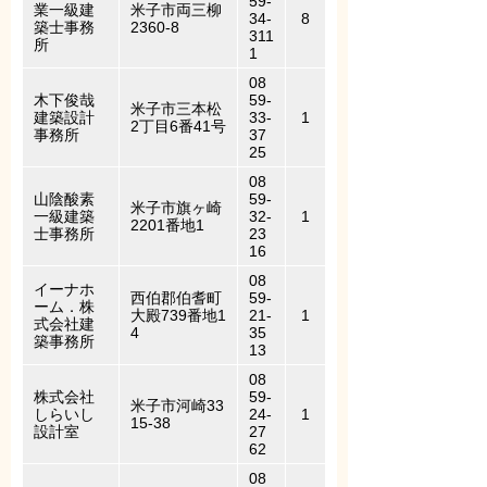
59-
業一級建
米子市両三柳
34-
8
築士事務
2360-8
311
所
1
08
木下俊哉
59-
米子市三本松
建築設計
33-
1
2丁目6番41号
事務所
37
25
08
山陰酸素
59-
米子市旗ヶ崎
一級建築
32-
1
2201番地1
士事務所
23
16
08
イーナホ
西伯郡伯耆町
59-
ーム．株
大殿739番地1
21-
1
式会社建
4
35
築事務所
13
08
株式会社
59-
米子市河崎33
しらいし
24-
1
15-38
設計室
27
62
08