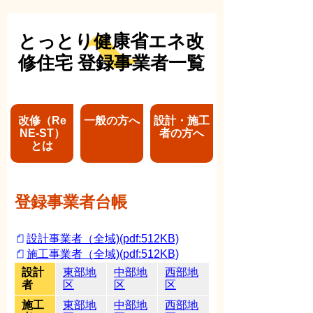
とっとり健康省エネ改
修住宅 登録事業者一覧
改修（Re
一般の方へ
設計・施工
NE-ST）
者の方へ
とは
登録事業者台帳
設計事業者（全域)(pdf:512KB)
施工事業者（全域)(pdf:512KB)
設計
東部地
中部地
西部地
者
区
区
区
施工
東部地
中部地
西部地