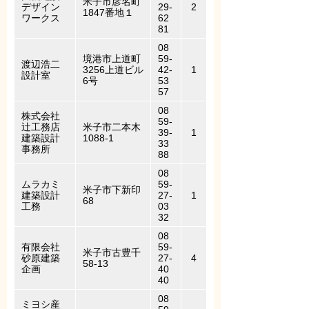
米子市彦名町
デザイン
29-
2
1847番地１
ワークス
62
81
08
境港市上道町
59-
渡辺浩二
3256上道ビル
42-
1
設計室
6号
53
57
08
株式会社
59-
辻工務店
米子市二本木
39-
1
建築設計
1088-1
33
事務所
88
08
ムラカミ
59-
米子市下新印
建築設計
27-
1
68
工務
03
32
08
有限会社
59-
米子市古豊千
砂原建築
27-
4
58-13
企画
40
40
08
ミヨシ産