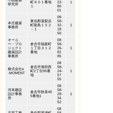
小椋建築
町９０１番地
22-
１
研究所
１
80
01
08
東伯郡湯梨浜
58-
本庄建築
町龍島１５２
32-
1
事務所
－１
18
50
オーユ
08
ー・プロ
倉吉市福庭町
58-
ジェクト
１丁目３１２
26-
1
建築設計
番地
82
事務所
85
08
倉吉市海田西
58-
株式会社e
町2丁目95番
24-
１
-MOMENT
地
57
55
08
河本建設
58-
倉吉市秋喜48
設計事務
28-
1
5番地1
所
34
52
08
石賀工務
東伯郡琴浦町
58-