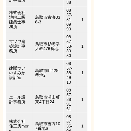
計事務所
88
08
株式会社
57-
池内二級
鳥取市古海33
51-
1
建築士事
8-3
09
務所
90
08
マツワ建
57-
鳥取市杉崎字
築設計事
53-
1
大政476番地
務所
30
50
08
建販つい
57-
鳥取市叶428
のすみか
38-
1
番地2
設計室
49
10
08
57-
エール設
鳥取市湖山町
38-
1
計事務所
東4丁目24
91
61
08
株式会社
57-
鳥取市吉方10
住工房mor
35-
1
7番地6
e
04