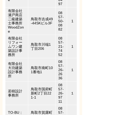
97
有限会社
08
瀬戸商店
57-
二級建築
鳥取市吉成49
50-
1
士事務所
-44SKビル3F
08
WoodZon
82
e
有限会社
08
リフォー
57-
鳥取市川端1
ムワン建
21-
1
丁目206
築設計事
74
務所
52
08
有限会社
57-
大功建築
鳥取市南町10
26-
１
設計事務
1番地1
26
所
36
08
鳥取市国府町
57-
若樹設計
新町2丁目22
26-
１
事務所
1-1
97
11
08
TO-BU：
鳥取市賀露町
57-