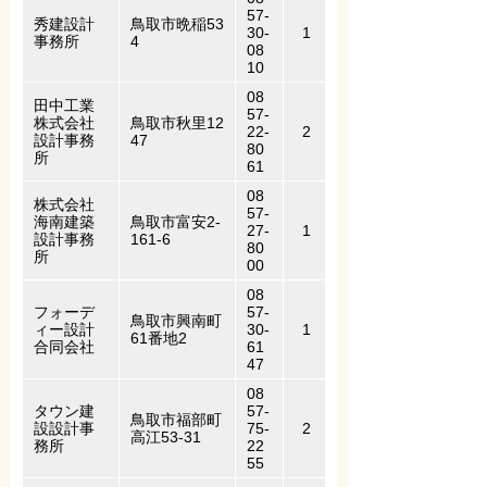
57-
秀建設計
鳥取市晩稲53
30-
1
事務所
4
08
10
08
田中工業
57-
株式会社
鳥取市秋里12
22-
2
設計事務
47
80
所
61
08
株式会社
57-
海南建築
鳥取市富安2-
27-
1
設計事務
161-6
80
所
00
08
フォーデ
57-
鳥取市興南町
ィー設計
30-
1
61番地2
合同会社
61
47
08
タウン建
57-
鳥取市福部町
設設計事
75-
2
高江53-31
務所
22
55