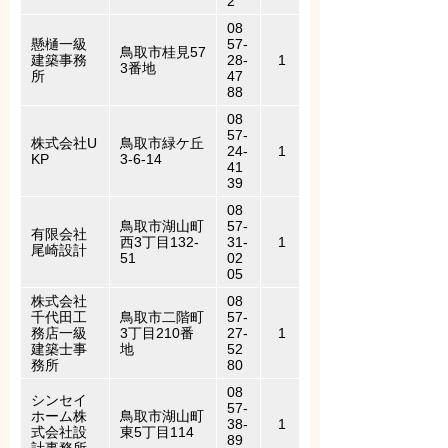
2
08
懸樋一級
57-
鳥取市桂見57
建築事務
28-
1
3番地
所
47
88
08
57-
株式会社U
鳥取市緑ケ丘
24-
1
KP
3-6-14
41
39
08
鳥取市湖山町
57-
有限会社
西3丁目132-
31-
1
尾崎設計
51
02
05
株式会社
08
千代田工
鳥取市二階町
57-
務店一級
3丁目210番
27-
1
建築士事
地
52
務所
80
08
シンセイ
57-
ホーム株
鳥取市湖山町
38-
1
式会社設
東5丁目114
89