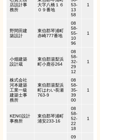
店設計事
大字八橋１６
53-
1
務所
０９番地
13
58
08
58-
野間田建
東伯郡琴浦町
55-
1
築設計
赤崎777番地
10
96
08
58-
小畑建築
東伯郡湯梨浜
32-
1
設計蔵
町小鹿谷264
29
12
株式会社
08
河本建築
東伯郡湯梨浜
58-
工業一級
町はわい長瀬
35-
1
建築士事
763-9
39
務所
00
08
58-
KEN©設計
東伯郡琴浦町
52-
1
事務所
浦安233-16
22
18
09