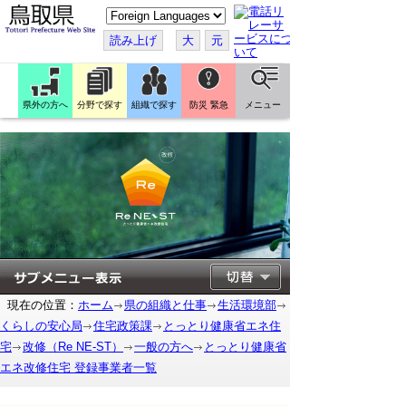
こ
の
ペ
読み上げ
大
元
ー
ジ
を
翻
訳
県外の方へ
分野で探す
組織で探す
防災 緊急
メニュー
す
る
現在の位置：
ホーム
県の組織と仕事
生活環境部
くらしの安心局
住宅政策課
とっとり健康省エネ住
宅
改修（Re NE-ST）
一般の方へ
とっとり健康省
エネ改修住宅 登録事業者一覧