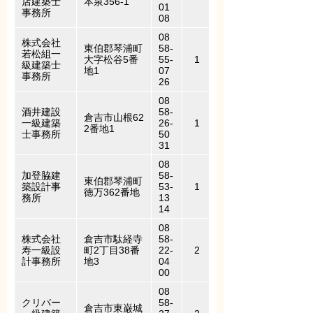
店建築士
本泉356-1
01
事務所
08
08
株式会社
東伯郡琴浦町
58-
若松組一
大字松谷5番
55-
1
級建築士
地1
07
事務所
26
08
酒井建設
58-
倉吉市山根62
一級建築
26-
1
2番地1
士事務所
50
31
08
加登脇建
58-
東伯郡琴浦町
築設計事
53-
1
徳万362番地
務所
13
14
08
株式会社
倉吉市駄経寺
58-
寿一級設
町2丁目38番
22-
2
計事務所
地3
04
00
08
クリバー
58-
倉吉市東巌城