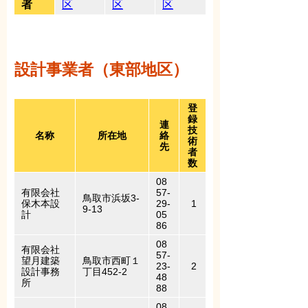
者
区
区
区
設計事業者（東部地区）
登
録
連
技
名称
所在地
絡
術
先
者
数
08
有限会社
57-
鳥取市浜坂3-
保木本設
29-
1
9-13
計
05
86
08
有限会社
57-
望月建築
鳥取市西町１
23-
2
設計事務
丁目452-2
48
所
88
08