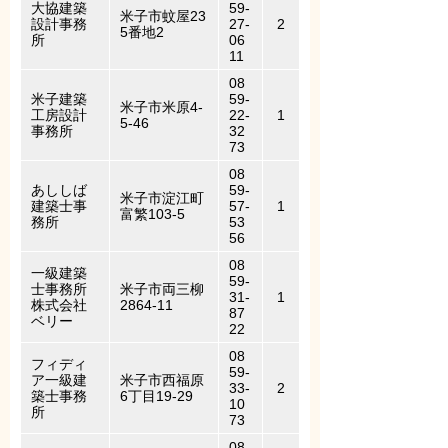
大協建築
59-
米子市蚊屋23
設計事務
27-
2
5番地2
所
06
11
08
米子建築
59-
米子市米原4-
工房設計
22-
1
5-46
事務所
32
73
08
あししば
59-
米子市淀江町
建築士事
57-
1
富繁103-5
務所
53
56
08
一級建築
59-
士事務所
米子市両三柳
31-
1
株式会社
2864-11
87
ベリー
22
08
フィディ
59-
ア一級建
米子市西福原
33-
2
築士事務
6丁目19-29
10
所
73
08