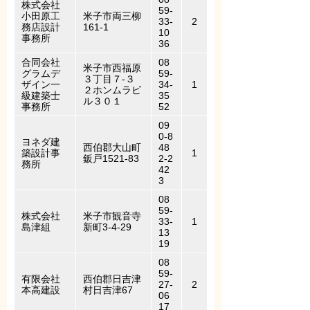
株式会社
59-
小田原工
米子市両三柳
33-
2
務店設計
161-1
10
事務所
36
合同会社
08
米子市西福原
グラムデ
59-
３丁目７-３
ザイン一
34-
1
２ホンムラビ
級建築士
35
ル３０１
事務所
52
09
0-8
ヨネダ建
西伯郡大山町
48
築設計事
1
鈑戸1521-83
2-2
務所
42
3
08
59-
株式会社
米子市観音寺
33-
1
島津組
新町3-4-29
13
19
08
59-
有限会社
西伯郡日吉津
27-
2
本高建設
村日吉津67
06
17