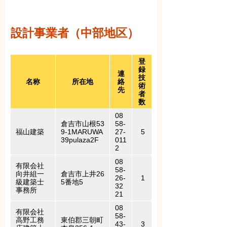
設計事業者（中部地区）
登
録
連
技
名称
所在地
絡
術
先
者
数
08
倉吉市山根53
58-
福山建築
9-1MARUWA
27-
5
39pulaza2F
011
2
08
有限会社
58-
向井組一
倉吉市上井26
26-
1
級建築士
5番地5
32
事務所
21
08
有限会社
58-
高野工務
東伯郡三朝町
43-
3