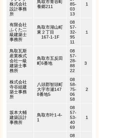
鳥取市青谷町
株式会社
85-
1
養郷211
設計事務
03
所
13
08
有限会社
鳥取市湖山町
57-
ふくた二
東２丁目
32-
１
級建築士
167-1-1F
95
事務所
11
鳥取瓦斯
08
産業株式
57-
鳥取市五反田
会社一級
28-
町6番地
3
建築士事
88
務所
22
08
株式会社
八頭郡智頭町
58-
寺谷組建
大字市瀬147
75-
2
築士事務
8番地5
06
所
58
08
坂本大輔
57-
鳥取市叶1-4-
建築設計
53-
1
1
事務所
40
69
08