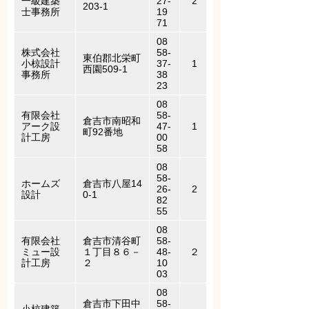
一級建築
27-
2
203-1
士事務所
19
71
08
株式会社
58-
東伯郡北栄町
小椋設計
37-
1
西園509-1
事務所
38
23
08
有限会社
58-
倉吉市南昭和
アーク設
47-
1
町92番地
計工房
00
58
08
58-
ホームズ
倉吉市八屋14
26-
2
設計
0-1
82
55
08
有限会社
倉吉市清谷町
58-
ミュー設
１丁目８６－
48-
２
計工房
２
10
03
08
倉吉市下田中
58-