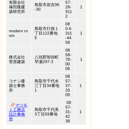
有限会社
57-
鳥取市岩吉96
塚田隆建
28-
1
-30
築研究所
911
2
08
鳥取市行徳１
0-6
modern ro
丁目122番地
311
1
om
5
-44
58
08
58-
株式会社
八頭郡智頭町
78-
1
菅原建築
早瀬297-3
00
06
08
コナン建
鳥取市千代水
57-
築士事務
三丁目34番地
37-
1
所
1
33
09
08
マツモ
57-
鳥取市千代美
ト工務店
31-
1
3丁目59番地
設計事務
42
所
38