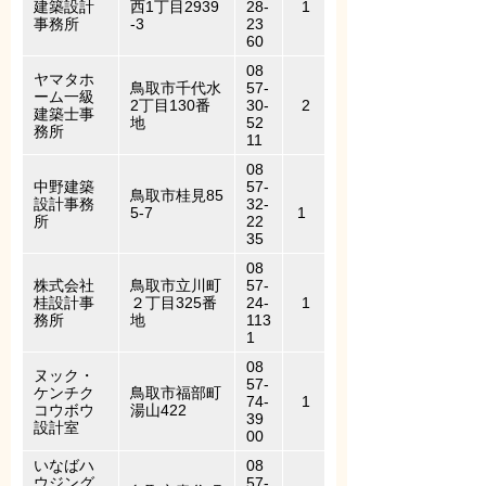
建築設計
西1丁目2939
28-
1
事務所
-3
23
60
08
ヤマタホ
鳥取市千代水
57-
ーム一級
2丁目130番
30-
2
建築士事
地
52
務所
11
08
中野建築
57-
鳥取市桂見85
設計事務
32-
5-7
1
所
22
35
08
株式会社
鳥取市立川町
57-
桂設計事
２丁目325番
24-
1
務所
地
113
1
08
ヌック・
57-
ケンチク
鳥取市福部町
74-
1
コウボウ
湯山422
39
設計室
00
いなばハ
08
ウジング
57-