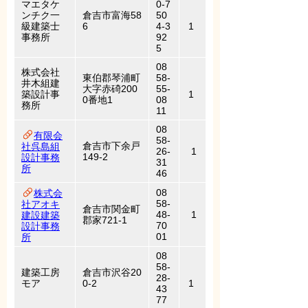
マエタケ
0-7
ンチク一
倉吉市富海58
50
級建築士
6
4-3
1
事務所
92
5
08
株式会社
東伯郡琴浦町
58-
井木組建
大字赤碕200
55-
築設計事
1
0番地1
08
務所
11
08
有限会
58-
倉吉市下余戸
社呉島組
26-
1
149-2
設計事務
31
所
46
08
株式会
58-
社アオキ
倉吉市関金町
48-
1
建設建築
郡家721-1
70
設計事務
01
所
08
58-
建築工房
倉吉市沢谷20
28-
モア
0-2
1
43
77