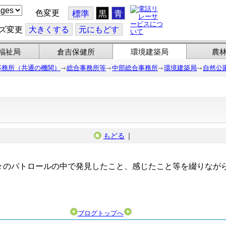
色変更
標準
黒
青
ズ変更
大
きくする
元
にもどす
福祉局
倉吉保健所
環境建築局
農
事務所（共通の機関）
総合事務所等
中部総合事務所
環境建築局
自然公
もどる
｜
のパトロールの中で発見したこと、感じたこと等を綴りなが
ブログトップへ