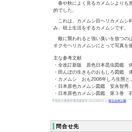
春や秋によく見るカメムシよりも形
的でした。
これは、カメムシ目ヘリカメムシ科
み、樹上生活をするカメムシです。
敵に襲われると強い臭いを放つのは
オクモヘリカメムシにとって写真を
主な参考文献
・全改訂新版 原色日本昆虫図鑑 伊
・田んぼの生きものおもしろ図鑑 湊
・カメムシ おも2006年しろ生態と
・日本原色カメムシ図鑑 安永智秀、
・日本原色カメムシ図鑑 第３巻 石
中部総合事務所環境建築局 2022/06/22 in
県立自然公園
問合せ先