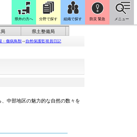
県外の方へ
分野で探す
組織で探す
防災 緊急
メニュー
林局
県土整備局
園・傷病鳥獣
自然保護監視員日記
ら、中部地区の魅力的な自然の数々を