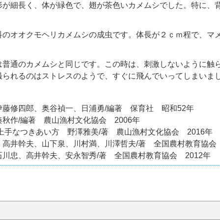
が細長く、体が緑色で、翅が茶色いカメムシでした。特に、背
のオオクモヘリカメムシの成虫です。体長が２ｃｍ程で、マ
普通のカメムシと同じです。この時は、刺激しないように触
撮られるのはストレスのようで、すぐに飛んでいってしまいま
藤修四郎、奥谷禎一、日浦勇/編著 保育社 昭和52年
秋作/編著 農山漁村文化協会 2006年
上手なつきあい方 野澤雅美/著 農山漁村文化協会 2016年
高井幹夫、山下泉、川村満、川澤哲夫/著 全国農村教育協会 
川忠、高井幹夫、安永智秀/著 全国農村教育協会 2012年