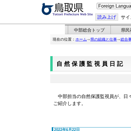
こ
の
ペ
ー
読み上げ
サイ
ジ
を
翻
中部総合トップ
県民
訳
す
現在の位置：
ホーム
県の組織と仕事
総合
る
自然保護監視員日記
中部担当の自然保護監視員が、日々
ご紹介します。
2022年6月22日