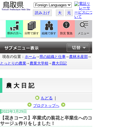
こ
の
ペ
読み上げ
大
元
ー
ジ
を
翻
訳
県外の方へ
分野で探す
組織で探す
防災 緊急
メニュー
す
る
現在の位置：
ホーム
県の組織と仕事
農林水産部
とっとりの農業
農業大学校
農大日記
農大日記
もどる
｜
ブログトップへ
2022年3月29日
【花きコース】卒業式の装花と卒業生へのコ
サージュ作りをしました！