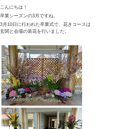
こんにちは！
卒業シーズンの
3
月ですね。
3
月
10
日に行われた卒業式で、花きコースは
玄関と会場の装花を行いました。