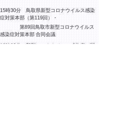
15時30分 鳥取県新型コロナウイルス感染
症対策本部（第119回）・
第89回鳥取市新型コロナウイルス
感染症対策本部 合同会議
18時30分 新型コロナウイルス感染症に関
する全国知事会と国との意見交換会（WEB
出席）
▲ページ上部に戻る
と
個人情報保護
|
リンクについて
|
著作権に
り
ついて
|
アクセシビリティ
ネ
ッ
鳥取県総務部総務課
住所 〒680-8570
ト
鳥取県鳥取市東町1丁目220