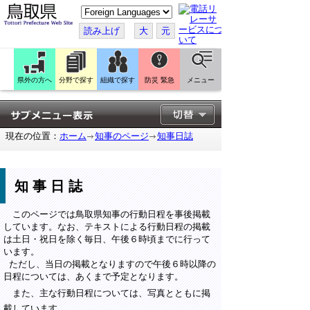
こ
の
ペ
読み上げ
大
元
ー
ジ
を
翻
訳
県外の方へ
分野で探す
組織で探す
防災 緊急
メニュー
す
る
現在の位置：
ホーム
知事のページ
知事日誌
知事日誌
このページでは鳥取県知事の行動日程を事後掲載
しています。なお、テキストによる行動日程の掲載
は土日・祝日を除く毎日、午後６時頃までに行って
います。
ただし、当日の掲載となりますので午後６時以降の
日程については、あくまで予定となります。
また、主な行動日程については、写真とともに掲
載しています。