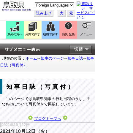
こ
の
ペ
読み上げ
大
元
ー
ジ
を
翻
訳
県外の方へ
分野で探す
組織で探す
防災 緊急
メニュー
す
る
現在の位置：
ホーム
知事のページ
知事日誌
知事
日誌（写真付）
知事日誌（写真付）
このページでは鳥取県知事の行動日程のうち、主
なものについて写真付きで掲載しています。
ブログトップへ
2021年10月12日
2021年10月12日（火）