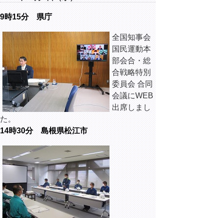
9時15分 県庁
全国知事会
国民運動本
部会合・総
合戦略特別
委員会 合同
会議にWEB
出席しまし
た。
14時30分 島根県松江市