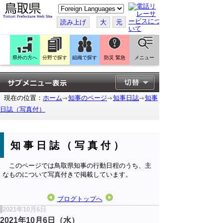
こ
の
ペ
読み上げ
大
元
ー
ジ
を
翻
訳
県外の方へ
分野で探す
組織で探す
防災 緊急
メニュー
す
る
現在の位置：
ホーム
知事のページ
知事日誌
知事
日誌（写真付）
知事日誌（写真付）
このページでは鳥取県知事の行動日程のうち、主
なものについて写真付きで掲載しています。
ブログトップへ
2021年10月6日
2021年10月6日（水）