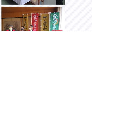
JAグループ及び鳥取県牛肉販売協議会から
の「とっとり0929（和牛肉）の日」記念日
認定等報告会に出席しました。
＊「とっとり0929（和牛肉）の日」
https://www.pref.tottori.lg.jp/299399.htm
▲ページ上部に戻る
と
個人情報保護
|
リンクについて
|
著作権に
り
ついて
|
アクセシビリティ