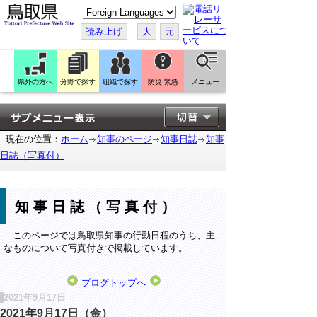
こ
の
ペ
読み上げ
大
元
ー
ジ
を
翻
訳
県外の方へ
分野で探す
組織で探す
防災 緊急
メニュー
す
る
現在の位置：
ホーム
知事のページ
知事日誌
知事
日誌（写真付）
知事日誌（写真付）
このページでは鳥取県知事の行動日程のうち、主
なものについて写真付きで掲載しています。
ブログトップへ
2021年9月17日
2021年9月17日（金）