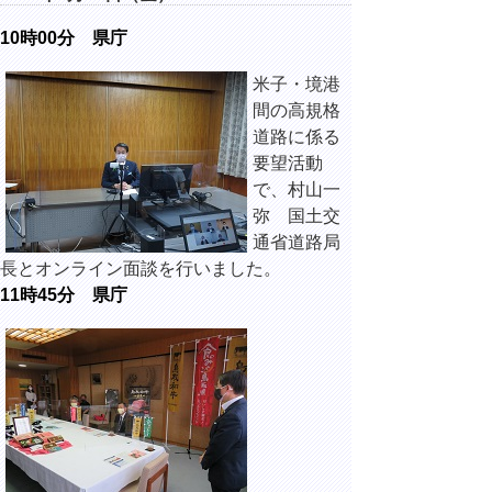
10時00分 県庁
米子・境港
間の高規格
道路に係る
要望活動
で、村山一
弥 国土交
通省道路局
長とオンライン面談を行いました。
11時45分 県庁