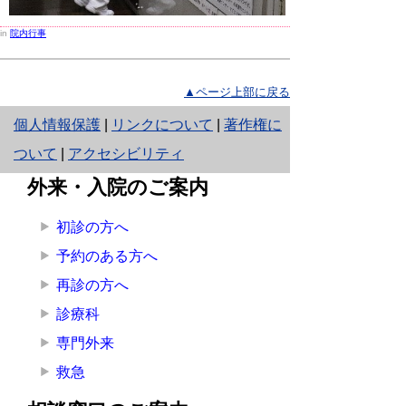
in
院内行事
▲ページ上部に戻る
と
個人情報保護
|
リンクについて
|
著作権に
り
ついて
|
アクセシビリティ
ネ
外来・入院のご案内
ッ
初診の方へ
ト
予約のある方へ
へ
再診の方へ
の
診療科
専門外来
救急