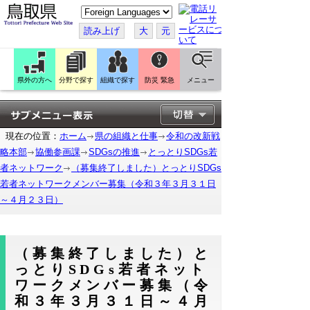
こ
の
ペ
読み上げ
大
元
ー
ジ
を
翻
訳
県外の方へ
分野で探す
組織で探す
防災 緊急
メニュー
す
る
現在の位置：
ホーム
県の組織と仕事
令和の改新戦
略本部
協働参画課
SDGsの推進
とっとりSDGs若
者ネットワーク
（募集終了しました）とっとりSDGs
若者ネットワークメンバー募集（令和３年３月３１日
～４月２３日）
（募集終了しました）と
っとりSDGs若者ネット
ワークメンバー募集（令
和３年３月３１日～４月