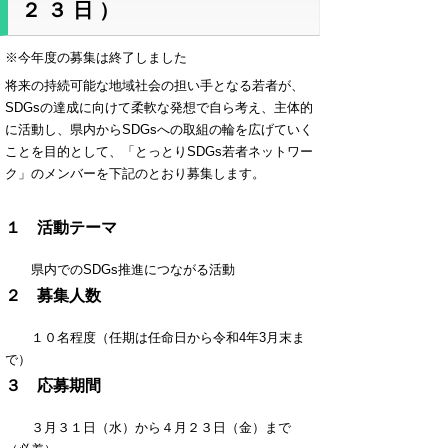
２３日）
※今年度の募集は終了しました
将来の持続可能な地域社会の担い手となる若者が、
SDGsの達成に向けて柔軟な発想で自ら考え、主体的
に活動し、県内からSDGsへの取組の輪を広げていく
ことを目的として、「とっとりSDGs若者ネットワー
ク」のメンバーを下記のとおり募集します。
１ 活動テーマ
県内でのSDGs推進につながる活動
２ 募集人数
１０名程度（任期は任命日から令和4年3月末ま
で）
３ 応募期間
３月３１日（水）から４月２３日（金）まで