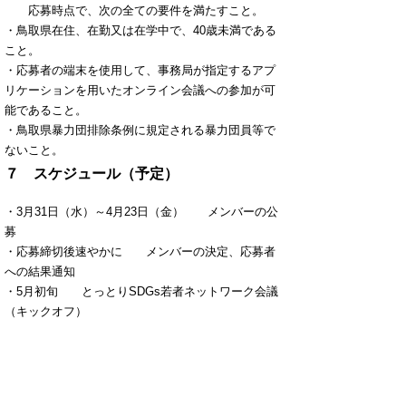
応募時点で、次の全ての要件を満たすこと。
・鳥取県在住、在勤又は在学中で、40歳未満である
こと。
・応募者の端末を使用して、事務局が指定するアプ
リケーションを用いたオンライン会議への参加が可
能であること。
・鳥取県暴力団排除条例に規定される暴力団員等で
ないこと。
７ スケジュール（予定）
・3月31日（水）～4月23日（金） メンバーの公
募
・応募締切後速やかに メンバーの決定、応募者
への結果通知
・5月初旬 とっとりSDGs若者ネットワーク会議
（キックオフ）
※以後、ネットワーク内で決定した進め方に沿っ
て活動
８ その他