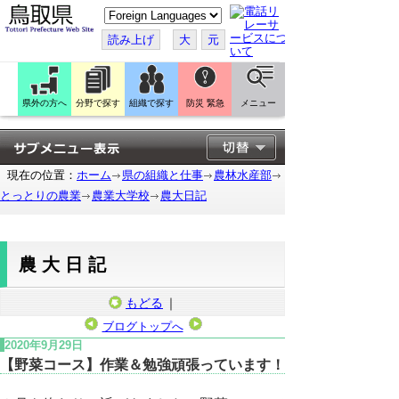
こ
の
ペ
読み上げ
大
元
ー
ジ
を
翻
訳
県外の方へ
分野で探す
組織で探す
防災 緊急
メニュー
す
る
現在の位置：
ホーム
県の組織と仕事
農林水産部
とっとりの農業
農業大学校
農大日記
農大日記
もどる
｜
ブログトップへ
2020年9月29日
【野菜コース】作業＆勉強頑張っています！