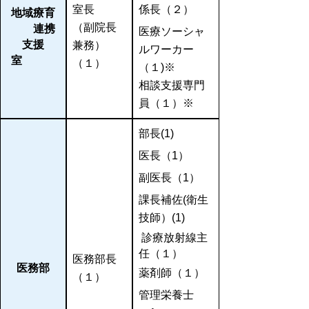
室長
係長（２）
地域療育
（副院長
連携
医療ソーシャ
支援
兼務）
ルワーカー
室
（１）
（１)※
相談支援専門
員（１）※
部長(1)
医長（1）
副医長（1）
課長補佐(衛生
技師）(1)
診療放射線主
任（１）
医務部長
医務部
薬剤師（１）
（１）
管理栄養士