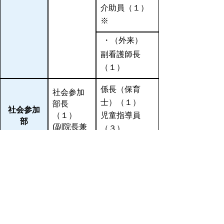
介助員（１）
※
・（外来）
副看護師長
（１）
係長（保育
社会参加
士）（１）
部長
社会参加
（１）
児童指導員
部
(副院長兼
（３）
務）
保育士（４）
・（のびっこ
ワールド）
係長（保育
士）（２）
理学療法主任