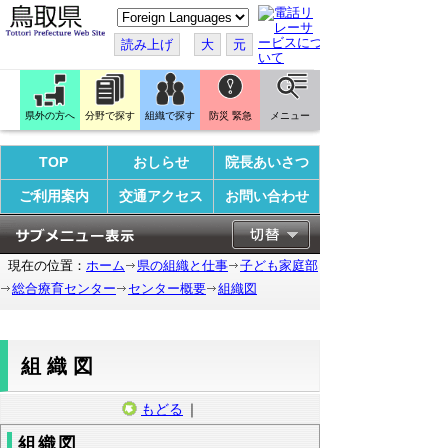
こ
の
ペ
読み上げ
大
元
ー
ジ
を
翻
訳
県外の方へ
分野で探す
組織で探す
防災 緊急
メニュー
す
る
TOP
おしらせ
院長あいさつ
ご利用案内
交通アクセス
お問い合わせ
現在の位置：
ホーム
県の組織と仕事
子ども家庭部
総合療育センター
センター概要
組織図
組織図
もどる
｜
組織図