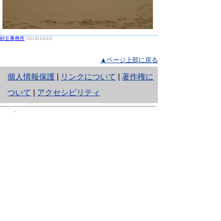
砂丘事務所
2018/10/02
▲ページ上部に戻る
と
個人情報保護
|
リンクについて
|
著作権に
り
ついて
|
アクセシビリティ
ネ
鳥取県生活環境部 自然共生社会局
ッ
自然共生課
住所 〒680-8570
ト
鳥取県鳥取市東町1丁目220
へ
電話
0857-26-7199
ファクシミリ 0857-26-7561
の
E-mail
shizen-kyousei@pref.tottori.lg.jp
「メールでの問い合わせについてお願い」
ドメイン指定受信・拒否などの設定をされてい
る場合は、「@pref.tottori.lg.jp」からの電子メールを
受信可能な設定としてください。