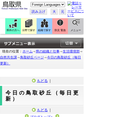
こ
の
ペ
読み上げ
大
元
ー
ジ
を
翻
訳
県外の方へ
分野で探す
組織で探す
防災 緊急
メニュー
す
る
現在の位置：
ホーム
県の組織と仕事
生活環境部
自然共生課
鳥取砂丘ページ
今日の鳥取砂丘（毎日
更新）
もどる
｜
今日の鳥取砂丘（毎日更
新）
もどる
｜
ブログトップへ