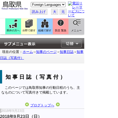
こ
の
ペ
読み上げ
大
元
ー
ジ
を
翻
訳
県外の方へ
分野で探す
組織で探す
防災 緊急
メニュー
す
る
現在の位置：
ホーム
知事のページ
知事日誌
知事
日誌（写真付）
知事日誌（写真付）
このページでは鳥取県知事の行動日程のうち、主
なものについて写真付きで掲載しています。
ブログトップへ
2018年9月23日
2018年9月23日（日）