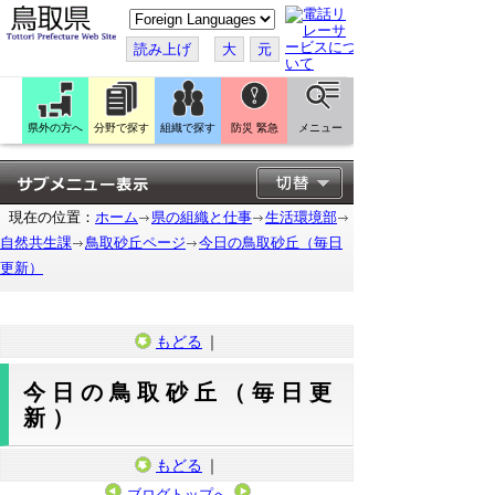
こ
の
ペ
読み上げ
大
元
ー
ジ
を
翻
訳
県外の方へ
分野で探す
組織で探す
防災 緊急
メニュー
す
る
現在の位置：
ホーム
県の組織と仕事
生活環境部
自然共生課
鳥取砂丘ページ
今日の鳥取砂丘（毎日
更新）
もどる
｜
今日の鳥取砂丘（毎日更
新）
もどる
｜
ブログトップへ