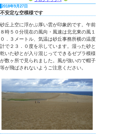
2018年9月27日
不安定な空模様です
砂丘上空に浮かぶ厚い雲が印象的です。午前
８時５０分現在の風向・風速は北北東の風１
０．３メートル、気温は砂丘事務所横の温度
計で２３．０度を示しています。湿った砂と
乾いた砂とが入り混じってできるゼブラ模様
が数ヶ所で見られました。風が強いので帽子
等が飛ばされないようご注意ください。