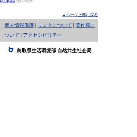
砂丘事務所
2018/09/27
▲ページ上部に戻る
と
個人情報保護
|
リンクについて
|
著作権に
り
ついて
|
アクセシビリティ
ネ
鳥取県生活環境部 自然共生社会局
ッ
自然共生課
住所 〒680-8570
ト
鳥取県鳥取市東町1丁目220
へ
電話
0857-26-7199
ファクシミリ 0857-26-7561
の
E-mail
shizen-kyousei@pref.tottori.lg.jp
「メールでの問い合わせについてお願い」
ドメイン指定受信・拒否などの設定をされてい
る場合は、「@pref.tottori.lg.jp」からの電子メールを
受信可能な設定としてください。
鳥取砂丘レンジャー詰所
住所 〒689-0105