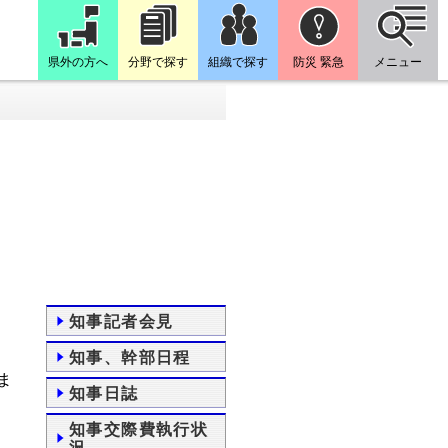
県外の方へ
分野で探す
組織で探す
防災 緊急
メニュー
知事記者会見
知事、幹部日程
ま
知事日誌
知事交際費執行状
況