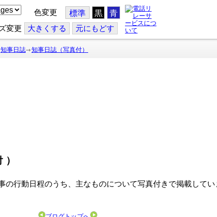
色変更
標準
黒
青
ズ変更
大
きくする
元
にもどす
知事日誌
知事日誌（写真付）
付）
事の行動日程のうち、主なものについて写真付きで掲載してい
ブログトップへ