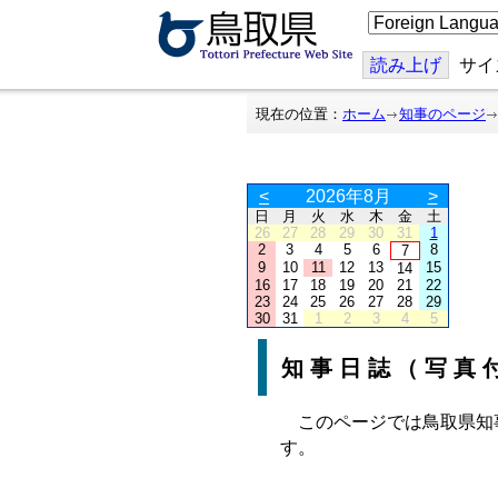
こ
の
ペ
ー
読み上げ
サイ
ジ
を
翻
現在の位置：
ホーム
知事のページ
訳
す
る
<
2026年8月
>
日
月
火
水
木
金
土
26
27
28
29
30
31
1
2
3
4
5
6
8
7
9
10
11
12
13
15
14
16
17
18
19
20
21
22
23
24
25
26
27
28
29
30
31
1
2
3
4
5
知事日誌（写真
このページでは鳥取県知
す。