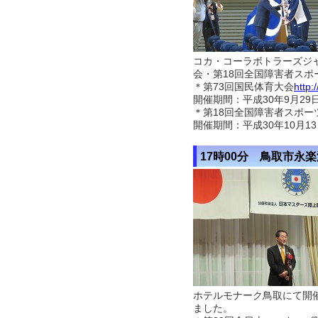
コカ・コーラボトラーズジ
会・第18回全国障害者スポ
＊第73回国民体育大会
http:
開催期間：平成30年9月29
＊第18回全国障害者スポー
開催期間：平成30年10月1
17時00分 鳥取市永
ホテルモナーク鳥取にて開
ました。