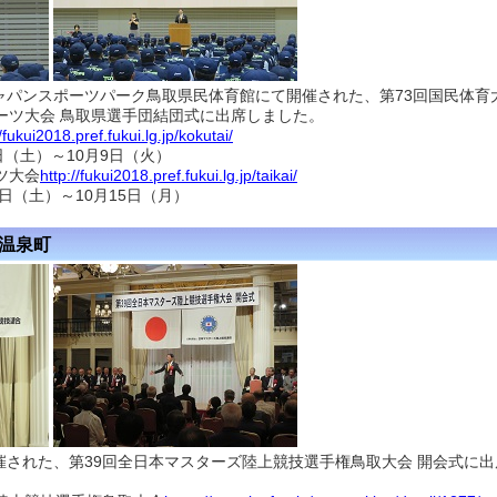
ャパンスポーツパーク鳥取県民体育館にて開催された、第73回国民体育
ーツ大会 鳥取県選手団結団式に出席しました。
//fukui2018.pref.fukui.lg.jp/kokutai/
日（土）～10月9日（火）
ツ大会
http://fukui2018.pref.fukui.lg.jp/taikai/
3日（土）～10月15日（月）
楽温泉町
催された、第39回全日本マスターズ陸上競技選手権鳥取大会 開会式に出