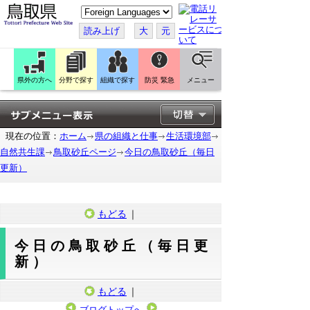
こ
の
ペ
読み上げ
大
元
ー
ジ
を
翻
訳
県外の方へ
分野で探す
組織で探す
防災 緊急
メニュー
す
る
現在の位置：
ホーム
県の組織と仕事
生活環境部
自然共生課
鳥取砂丘ページ
今日の鳥取砂丘（毎日
更新）
もどる
｜
今日の鳥取砂丘（毎日更
新）
もどる
｜
ブログトップへ