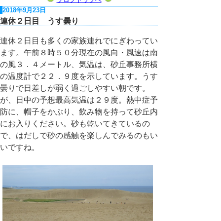
2018年9月23日
連休２日目 うす曇り
連休２日目も多くの家族連れでにぎわってい
ます。午前８時５０分現在の風向・風速は南
の風３．４メートル、気温は、砂丘事務所横
の温度計で２２．９度を示しています。うす
曇りで日差しが弱く過ごしやすい朝です。
が、日中の予想最高気温は２９度。熱中症予
防に、帽子をかぶり、飲み物を持って砂丘内
にお入りください。砂も乾いてきているの
で、はだしで砂の感触を楽しんでみるのもい
いですね。