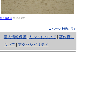
砂丘事務所
2018/09/23
▲ページ上部に戻る
と
個人情報保護
|
リンクについて
|
著作権に
り
ついて
|
アクセシビリティ
ネ
鳥取県生活環境部 自然共生社会局
ッ
自然共生課
住所 〒680-8570
ト
鳥取県鳥取市東町1丁目220
へ
電話
0857-26-7199
ファクシミリ 0857-26-7561
の
E-mail
shizen-kyousei@pref.tottori.lg.jp
「メールでの問い合わせについてお願い」
ドメイン指定受信・拒否などの設定をされてい
る場合は、「@pref.tottori.lg.jp」からの電子メールを
受信可能な設定としてください。