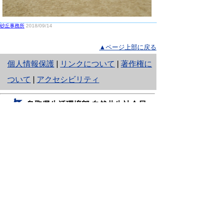
砂丘事務所
2018/09/14
▲ページ上部に戻る
と
個人情報保護
|
リンクについて
|
著作権に
り
ついて
|
アクセシビリティ
ネ
鳥取県生活環境部 自然共生社会局
ッ
自然共生課
住所 〒680-8570
ト
鳥取県鳥取市東町1丁目220
へ
電話
0857-26-7199
ファクシミリ 0857-26-7561
の
E-mail
shizen-kyousei@pref.tottori.lg.jp
「メールでの問い合わせについてお願い」
ドメイン指定受信・拒否などの設定をされてい
る場合は、「@pref.tottori.lg.jp」からの電子メールを
受信可能な設定としてください。