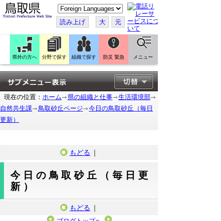
こ
の
ペ
読み上げ
大
元
ー
ジ
を
翻
訳
県外の方へ
分野で探す
組織で探す
防災 緊急
メニュー
す
る
現在の位置：
ホーム
県の組織と仕事
生活環境部
自然共生課
鳥取砂丘ページ
今日の鳥取砂丘（毎日
更新）
もどる
｜
今日の鳥取砂丘（毎日更
新）
もどる
｜
ブログトップへ