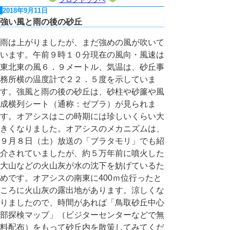
2018年9月11日
強い風と雨の後の砂丘
雨は上がりましたが、まだ強めの風が吹いて
います。午前９時１０分現在の風向・風速は
東北東の風６．９メートル、気温は、砂丘事
務所横の温度計で２２．５度を示していま
す。強風と雨の後の砂丘は、砂柱や砂簾や風
成横列シート（通称：ゼブラ）が見られま
す。オアシスはこの時期には珍しいくらい大
きくなりました。オアシスのメカニズムは、
９月８日（土）放送の「ブラタモリ」でも紹
介されていましたが、約５万年前に噴火した
大山などの火山灰が水の沈下を妨げているた
めです。オアシスの南東に400ｍ位行ったと
ころに火山灰の露出地があります。涼しくな
りましたので、時間があれば「鳥取砂丘中心
部探検マップ」（ビジターセンターなどで無
料配布）をもって砂丘内を散策してみてくだ