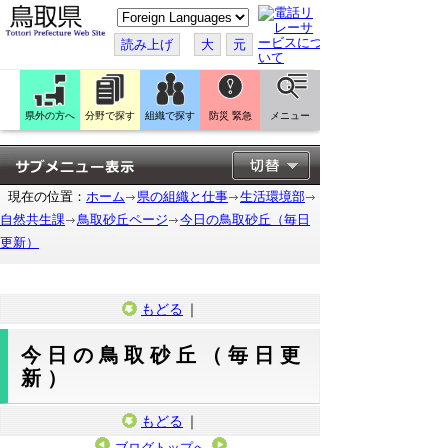
こ
の
ペ
読み上げ
大
元
ー
ジ
を
翻
訳
県外の方へ
分野で探す
組織で探す
防災 緊急
メニュー
す
る
現在の位置：
ホーム
県の組織と仕事
生活環境部
自然共生課
鳥取砂丘ページ
今日の鳥取砂丘（毎日
更新）
もどる
｜
今日の鳥取砂丘（毎日更
新）
もどる
｜
ブログトップへ