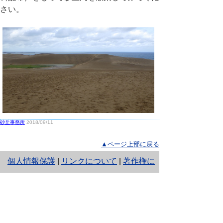
さい。
砂丘事務所
2018/09/11
▲ページ上部に戻る
と
個人情報保護
|
リンクについて
|
著作権に
り
ついて
|
アクセシビリティ
ネ
鳥取県生活環境部 自然共生社会局
ッ
自然共生課
住所 〒680-8570