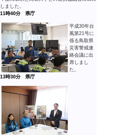
しました。
11時40分 県庁
平成30年台
風第21号に
係る鳥取県
災害警戒連
絡会議に出
席しまし
た。
13時30分 県庁