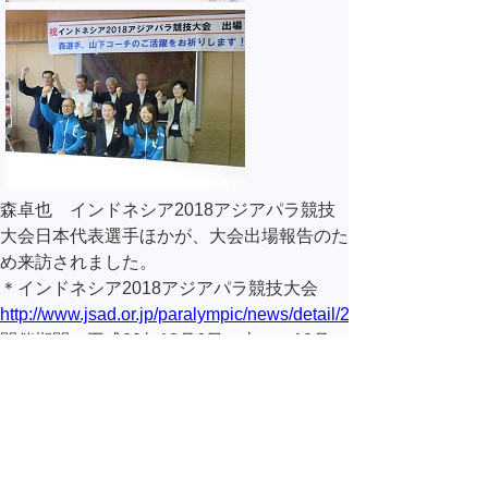
森卓也 インドネシア2018アジアパラ競技
大会日本代表選手ほかが、大会出場報告のた
め来訪されました。
＊インドネシア2018アジアパラ競技大会
http://www.jsad.or.jp/paralympic/news/detail/20180824_001648
開催期間：平成30年10月6日（土）～10月
13日（土）
13時50分 県庁