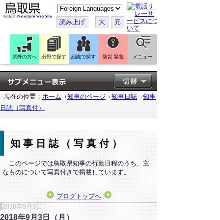
こ
の
ペ
読み上げ
大
元
ー
ジ
を
翻
訳
県外の方へ
分野で探す
組織で探す
防災 緊急
メニュー
す
る
現在の位置：
ホーム
知事のページ
知事日誌
知事
日誌（写真付）
知事日誌（写真付）
このページでは鳥取県知事の行動日程のうち、主
なものについて写真付きで掲載しています。
ブログトップへ
2018年9月3日
2018年9月3日（月）