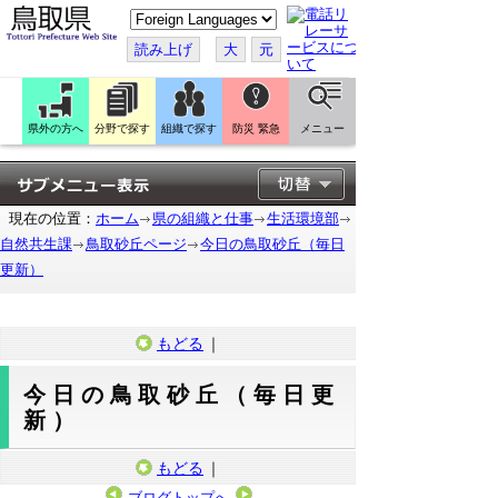
こ
の
ペ
読み上げ
大
元
ー
ジ
を
翻
訳
県外の方へ
分野で探す
組織で探す
防災 緊急
メニュー
す
る
現在の位置：
ホーム
県の組織と仕事
生活環境部
自然共生課
鳥取砂丘ページ
今日の鳥取砂丘（毎日
更新）
もどる
｜
今日の鳥取砂丘（毎日更
新）
もどる
｜
ブログトップへ