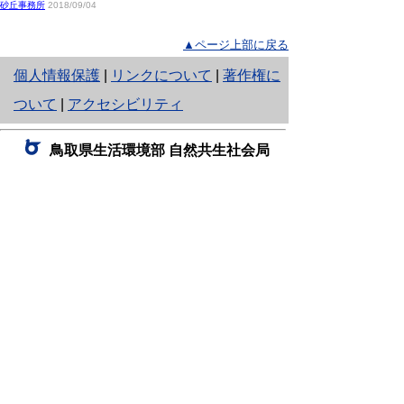
砂丘事務所
2018/09/04
▲ページ上部に戻る
と
個人情報保護
|
リンクについて
|
著作権に
り
ついて
|
アクセシビリティ
ネ
鳥取県生活環境部 自然共生社会局
ッ
自然共生課
住所 〒680-8570
ト
鳥取県鳥取市東町1丁目220
へ
電話
0857-26-7199
ファクシミリ 0857-26-7561
の
E-mail
shizen-kyousei@pref.tottori.lg.jp
「メールでの問い合わせについてお願い」
ドメイン指定受信・拒否などの設定をされてい
る場合は、「@pref.tottori.lg.jp」からの電子メールを
受信可能な設定としてください。
鳥取砂丘レンジャー詰所
住所 〒689-0105