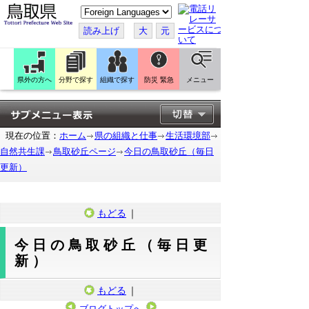
こ
の
ペ
読み上げ
大
元
ー
ジ
を
翻
訳
県外の方へ
分野で探す
組織で探す
防災 緊急
メニュー
す
る
現在の位置：
ホーム
県の組織と仕事
生活環境部
自然共生課
鳥取砂丘ページ
今日の鳥取砂丘（毎日
更新）
もどる
｜
今日の鳥取砂丘（毎日更
新）
もどる
｜
ブログトップへ