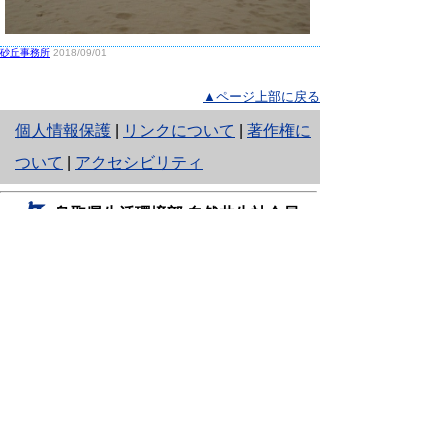
砂丘事務所
2018/09/01
▲ページ上部に戻る
と
個人情報保護
|
リンクについて
|
著作権に
り
ついて
|
アクセシビリティ
ネ
鳥取県生活環境部 自然共生社会局
ッ
自然共生課
住所 〒680-8570
ト
鳥取県鳥取市東町1丁目220
へ
電話
0857-26-7199
ファクシミリ 0857-26-7561
の
E-mail
shizen-kyousei@pref.tottori.lg.jp
「メールでの問い合わせについてお願い」
ドメイン指定受信・拒否などの設定をされてい
る場合は、「@pref.tottori.lg.jp」からの電子メールを
受信可能な設定としてください。