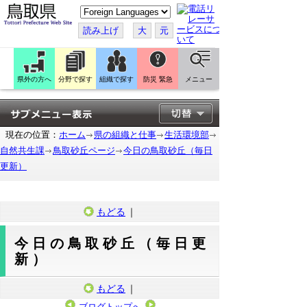
こ
の
ペ
読み上げ
大
元
ー
ジ
を
翻
訳
県外の方へ
分野で探す
組織で探す
防災 緊急
メニュー
す
る
現在の位置：
ホーム
県の組織と仕事
生活環境部
自然共生課
鳥取砂丘ページ
今日の鳥取砂丘（毎日
更新）
もどる
｜
今日の鳥取砂丘（毎日更
新）
もどる
｜
ブログトップへ