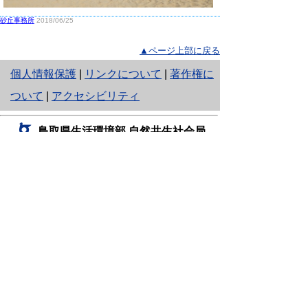
砂丘事務所
2018/06/25
▲ページ上部に戻る
と
個人情報保護
|
リンクについて
|
著作権に
り
ついて
|
アクセシビリティ
ネ
鳥取県生活環境部 自然共生社会局
ッ
自然共生課
住所 〒680-8570
ト
鳥取県鳥取市東町1丁目220
へ
電話
0857-26-7199
ファクシミリ 0857-26-7561
の
E-mail
shizen-kyousei@pref.tottori.lg.jp
「メールでの問い合わせについてお願い」
ドメイン指定受信・拒否などの設定をされてい
る場合は、「@pref.tottori.lg.jp」からの電子メールを
受信可能な設定としてください。
鳥取砂丘レンジャー詰所