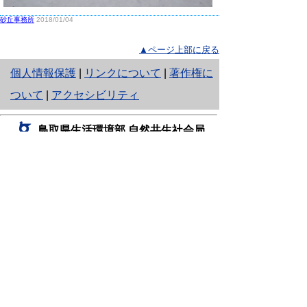
砂丘事務所
2018/01/04
▲ページ上部に戻る
と
個人情報保護
|
リンクについて
|
著作権に
り
ついて
|
アクセシビリティ
ネ
鳥取県生活環境部 自然共生社会局
ッ
自然共生課
住所 〒680-8570
ト
鳥取県鳥取市東町1丁目220
へ
電話
0857-26-7199
ファクシミリ 0857-26-7561
の
E-mail
shizen-kyousei@pref.tottori.lg.jp
「メールでの問い合わせについてお願い」
ドメイン指定受信・拒否などの設定をされてい
る場合は、「@pref.tottori.lg.jp」からの電子メールを
受信可能な設定としてください。
鳥取砂丘レンジャー詰所