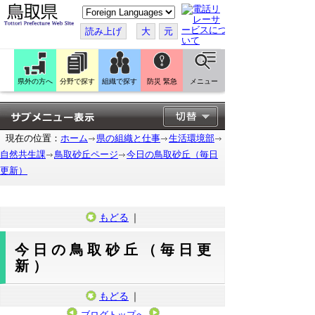
こ
の
ペ
読み上げ
大
元
ー
ジ
を
翻
訳
県外の方へ
分野で探す
組織で探す
防災 緊急
メニュー
す
る
現在の位置：
ホーム
県の組織と仕事
生活環境部
自然共生課
鳥取砂丘ページ
今日の鳥取砂丘（毎日
更新）
もどる
｜
今日の鳥取砂丘（毎日更
新）
もどる
｜
ブログトップへ