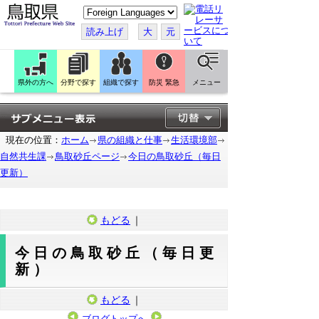
こ
の
ペ
読み上げ
大
元
ー
ジ
を
翻
訳
県外の方へ
分野で探す
組織で探す
防災 緊急
メニュー
す
る
現在の位置：
ホーム
県の組織と仕事
生活環境部
自然共生課
鳥取砂丘ページ
今日の鳥取砂丘（毎日
更新）
もどる
｜
今日の鳥取砂丘（毎日更
新）
もどる
｜
ブログトップへ