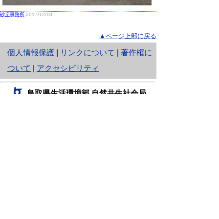
砂丘事務所
2017/12/10
▲ページ上部に戻る
と
個人情報保護
|
リンクについて
|
著作権に
り
ついて
|
アクセシビリティ
ネ
鳥取県生活環境部 自然共生社会局
ッ
自然共生課
住所 〒680-8570
ト
鳥取県鳥取市東町1丁目220
へ
電話
0857-26-7199
ファクシミリ 0857-26-7561
の
E-mail
shizen-kyousei@pref.tottori.lg.jp
「メールでの問い合わせについてお願い」
ドメイン指定受信・拒否などの設定をされてい
る場合は、「@pref.tottori.lg.jp」からの電子メールを
受信可能な設定としてください。
鳥取砂丘レンジャー詰所