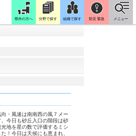
県外の方へ
分野で探す
組織で探す
防災 緊急
メニュー
風向・風速は南南西の風７メー
す。今日も砂丘入口の階段は砂
観光地を星の数で評価するミシ
した！今日は天候にも恵まれ、