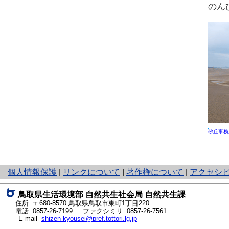
のん
砂丘事務
と
個人情報保護
|
リンクについて
|
著作権について
|
アクセシ
り
ネ
鳥取県生活環境部 自然共生社会局 自然共生課
ッ
住所 〒680-8570
鳥取県鳥取市東町1丁目220
ト
電話
0857-26-7199
ファクシミリ 0857-26-7561
E-mail
shizen-kyousei@pref.tottori.lg.jp
へ