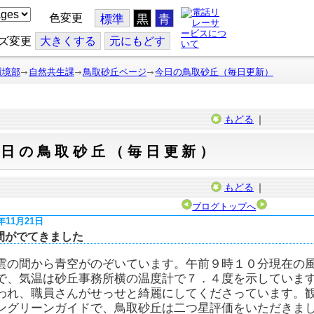
色変更
標準
黒
青
ズ変更
大
きくする
元
にもどす
環境部
自然共生課
鳥取砂丘ページ
今日の鳥取砂丘（毎日更新）
もどる
｜
今日の鳥取砂丘（毎日更新）
もどる
｜
ブログトップへ
7年11月21日
間がでてきました
雲の間から青空がのぞいています。午前９時１０分現在の
で、気温は砂丘事務所横の温度計で７．４度を示していま
われ、職員さんがせっせと綺麗にしてくださっています。
ングリーンガイドで、鳥取砂丘は二つ星評価をいただきま