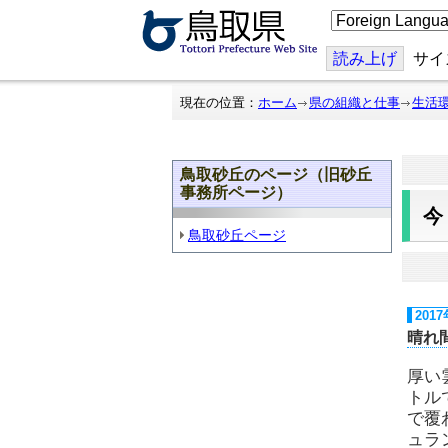
こ
の
ペ
ー
読み上げ
サイ
ジ
を
翻
現在の位置：
ホーム
県の組織と仕事
生活
訳
す
る
鳥取砂丘のページ（旧砂丘
事務所ページ）
鳥取砂丘ページ
201
晴れ
厚い
トル
で覆
ュラ