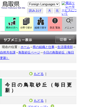
こ
の
ペ
読み上げ
大
元
ー
ジ
を
翻
訳
県外の方へ
分野で探す
組織で探す
防災 緊急
メニュー
す
る
現在の位置：
ホーム
県の組織と仕事
生活環境部
自然共生課
鳥取砂丘ページ
今日の鳥取砂丘（毎日
更新）
もどる
｜
今日の鳥取砂丘（毎日更
新）
もどる
｜
ブログトップへ