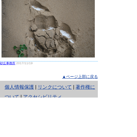
砂丘事務所
2017/11/19
▲ページ上部に戻る
と
個人情報保護
|
リンクについて
|
著作権に
り
ついて
|
アクセシビリティ
ネ
鳥取県生活環境部 自然共生社会局
ッ
自然共生課
住所 〒680-8570
ト
鳥取県鳥取市東町1丁目220
へ