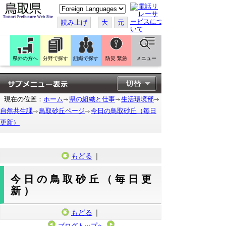
こ
の
ペ
読み上げ
大
元
ー
ジ
を
翻
訳
県外の方へ
分野で探す
組織で探す
防災 緊急
メニュー
す
る
現在の位置：
ホーム
県の組織と仕事
生活環境部
自然共生課
鳥取砂丘ページ
今日の鳥取砂丘（毎日
更新）
もどる
｜
今日の鳥取砂丘（毎日更
新）
もどる
｜
ブログトップへ