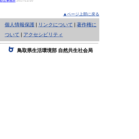
砂丘事務所
2017/11/10
▲ページ上部に戻る
と
個人情報保護
|
リンクについて
|
著作権に
り
ついて
|
アクセシビリティ
ネ
鳥取県生活環境部 自然共生社会局
ッ
自然共生課
住所 〒680-8570
ト
鳥取県鳥取市東町1丁目220
へ
電話
0857-26-7199
ファクシミリ 0857-26-7561
の
E-mail
shizen-kyousei@pref.tottori.lg.jp
「メールでの問い合わせについてお願い」
ドメイン指定受信・拒否などの設定をされてい
る場合は、「@pref.tottori.lg.jp」からの電子メールを
受信可能な設定としてください。
鳥取砂丘レンジャー詰所
住所 〒689-0105
鳥取市福部町湯山2164-661