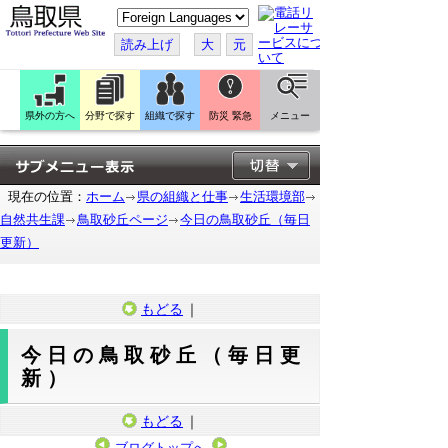
こ
の
ペ
読み上げ
大
元
ー
ジ
を
翻
訳
県外の方へ
分野で探す
組織で探す
防災 緊急
メニュー
す
る
現在の位置：
ホーム
県の組織と仕事
生活環境部
自然共生課
鳥取砂丘ページ
今日の鳥取砂丘（毎日
更新）
もどる
｜
今日の鳥取砂丘（毎日更
新）
もどる
｜
ブログトップへ