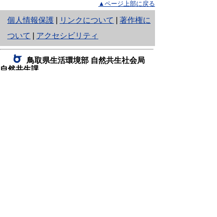
▲ページ上部に戻る
と
個人情報保護
|
リンクについて
|
著作権に
り
ついて
|
アクセシビリティ
ネ
鳥取県生活環境部 自然共生社会局
ッ
自然共生課
住所 〒680-8570
ト
鳥取県鳥取市東町1丁目220
へ
電話
0857-26-7199
ファクシミリ 0857-26-7561
の
E-mail
shizen-kyousei@pref.tottori.lg.jp
「メールでの問い合わせについてお願い」
ドメイン指定受信・拒否などの設定をされてい
る場合は、「@pref.tottori.lg.jp」からの電子メールを
受信可能な設定としてください。
鳥取砂丘レンジャー詰所
住所 〒689-0105
鳥取市福部町湯山2164-661
（一般財団法人自然公園財団鳥取支部
内）