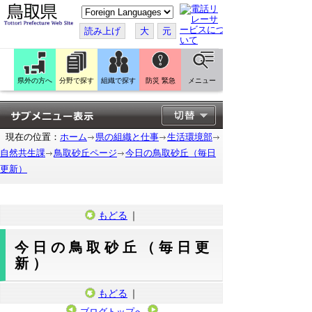
こ
の
ペ
読み上げ
大
元
ー
ジ
を
翻
訳
県外の方へ
分野で探す
組織で探す
防災 緊急
メニュー
す
る
現在の位置：
ホーム
県の組織と仕事
生活環境部
自然共生課
鳥取砂丘ページ
今日の鳥取砂丘（毎日
更新）
もどる
｜
今日の鳥取砂丘（毎日更
新）
もどる
｜
ブログトップへ