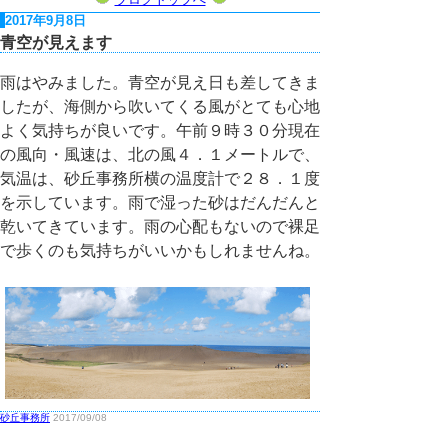
2017年9月8日
青空が見えます
雨はやみました。青空が見え日も差してきま
したが、海側から吹いてくる風がとても心地
よく気持ちが良いです。午前９時３０分現在
の風向・風速は、北の風４．１メートルで、
気温は、砂丘事務所横の温度計で２８．１度
を示しています。雨で湿った砂はだんだんと
乾いてきています。雨の心配もないので裸足
で歩くのも気持ちがいいかもしれませんね。
砂丘事務所
2017/09/08