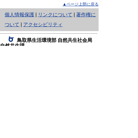
▲ページ上部に戻る
と
個人情報保護
|
リンクについて
|
著作権に
り
ついて
|
アクセシビリティ
ネ
鳥取県生活環境部 自然共生社会局
ッ
自然共生課
住所 〒680-8570
ト
鳥取県鳥取市東町1丁目220
へ
電話
0857-26-7199
ファクシミリ 0857-26-7561
の
E-mail
shizen-kyousei@pref.tottori.lg.jp
「メールでの問い合わせについてお願い」
ドメイン指定受信・拒否などの設定をされてい
る場合は、「@pref.tottori.lg.jp」からの電子メールを
受信可能な設定としてください。
鳥取砂丘レンジャー詰所
住所 〒689-0105
鳥取市福部町湯山2164-661
（一般財団法人自然公園財団鳥取支部