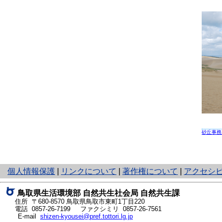
砂丘事務
と
個人情報保護
|
リンクについて
|
著作権について
|
アクセシ
り
ネ
鳥取県生活環境部 自然共生社会局 自然共生課
ッ
住所 〒680-8570
鳥取県鳥取市東町1丁目220
ト
電話
0857-26-7199
ファクシミリ 0857-26-7561
E-mail
shizen-kyousei@pref.tottori.lg.jp
へ