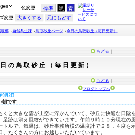
色変更
標準
黒
青
ズ変更
大
きくする
元
にもどす
環境部
自然共生課
鳥取砂丘ページ
今日の鳥取砂丘（毎日更新）
もどる
｜
今日の鳥取砂丘（毎日更新）
もどる
｜
ブログトップへ
7年9月2日
い朝です
もくと大きな雲が上空に浮かんでいて、砂丘に快適な日陰
、足跡は消え風紋ができています。午前９時１０分現在の
ートルで、気温は、砂丘事務所横の温度計で２８．４度を
日、たくさんの方にお越しいただいています。