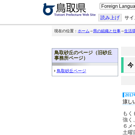
こ
の
ペ
ー
読み上げ
サイ
ジ
を
翻
現在の位置：
ホーム
県の組織と仕事
生活
訳
す
る
鳥取砂丘のページ（旧砂丘
事務所ページ）
鳥取砂丘ページ
201
涼し
もく
強く
６メ
土曜