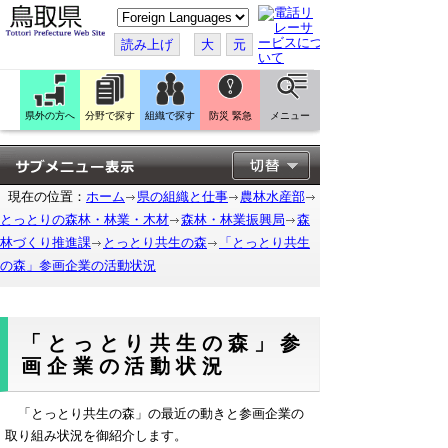
こ
の
ペ
読み上げ
大
元
ー
ジ
を
翻
訳
県外の方へ
分野で探す
組織で探す
防災 緊急
メニュー
す
る
現在の位置：
ホーム
県の組織と仕事
農林水産部
とっとりの森林・林業・木材
森林・林業振興局
森
林づくり推進課
とっとり共生の森
「とっとり共生
の森」参画企業の活動状況
「とっとり共生の森」参
画企業の活動状況
「とっとり共生の森」の最近の動きと参画企業の
取り組み状況を御紹介します。