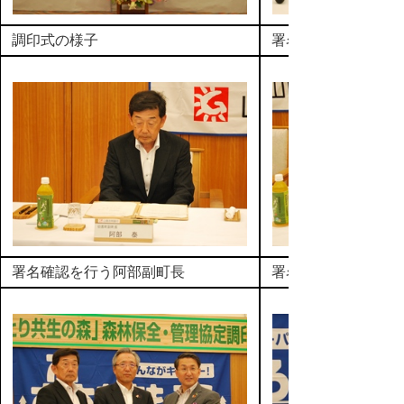
調印式の様子
署名を行う石丸頭取
署名確認を行う阿部副町長
署名を行う平井知事