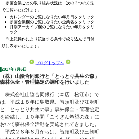
参画企業ごとの取り組み状況は、次の３つの方法
でご覧いただけます。
カレンダーのご覧になりたい年月日をクリック
参画企業欄のご覧になりたい企業名をクリック
月別アーカイブ欄のご覧になりたい年月をクリ
ック
※上記操作により該当する条件で絞り込んで日付
順に表示いたします。
ブログトップへ
2017年7月6日
（株）山陰合同銀行と「とっとり共生の森」
森林保全・管理協定の調印を行いました
株式会社山陰合同銀行（本店：松江市）で
は、平成１８年に鳥取県、智頭町及び江府町
と「とっとり共生の森」森林保全・管理協定
を締結し、１０年間「ごうぎん希望の森」に
おいて森林保全活動を実施されてきました。
平成２８年８月からは、智頭町及び三朝町