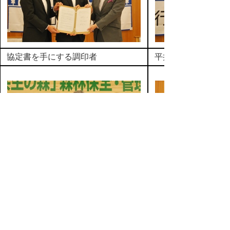
協定書を手にする調印者
平井知事挨拶
石丸頭取挨拶
阿部副町長挨拶