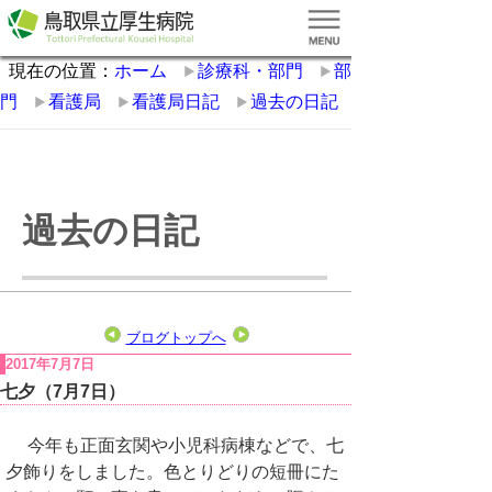
現在の位置：
ホーム
診療科・部門
部
門
看護局
看護局日記
過去の日記
過去の日記
ブログトップへ
2017年7月7日
七夕（7月7日）
今年も正面玄関や小児科病棟などで、七
夕飾りをしました。色とりどりの短冊にた