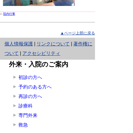
in
院内行事
▲ページ上部に戻る
と
個人情報保護
|
リンクについて
|
著作権に
り
ついて
|
アクセシビリティ
ネ
外来・入院のご案内
ッ
初診の方へ
ト
予約のある方へ
へ
再診の方へ
の
診療科
専門外来
救急