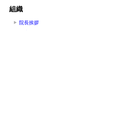
組織
院長挨拶
医療局
看護局
医療技術局
事務局
その他の部署
その他
お知らせ
講演・研修
広報
採用情報