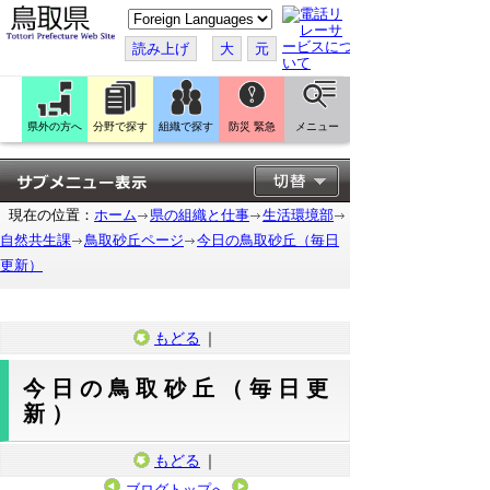
こ
の
ペ
読み上げ
大
元
ー
ジ
を
翻
訳
県外の方へ
分野で探す
組織で探す
防災 緊急
メニュー
す
る
現在の位置：
ホーム
県の組織と仕事
生活環境部
自然共生課
鳥取砂丘ページ
今日の鳥取砂丘（毎日
更新）
もどる
｜
今日の鳥取砂丘（毎日更
新）
もどる
｜
ブログトップへ