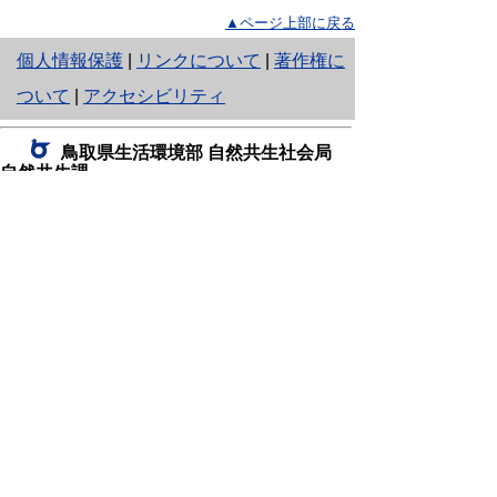
▲ページ上部に戻る
と
個人情報保護
|
リンクについて
|
著作権に
り
ついて
|
アクセシビリティ
ネ
鳥取県生活環境部 自然共生社会局
ッ
自然共生課
住所 〒680-8570
ト
鳥取県鳥取市東町1丁目220
へ
電話
0857-26-7199
ファクシミリ 0857-26-7561
の
E-mail
shizen-kyousei@pref.tottori.lg.jp
「メールでの問い合わせについてお願い」
ドメイン指定受信・拒否などの設定をされてい
る場合は、「@pref.tottori.lg.jp」からの電子メールを
受信可能な設定としてください。
鳥取砂丘レンジャー詰所
住所 〒689-0105
鳥取市福部町湯山2164-661
（一般財団法人自然公園財団鳥取支部