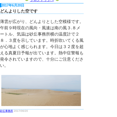
2017年6月20日
どんよりした空です
薄雲が広がり、どんよりとした空模様です。
午前９時現在の風向・風速は南の風３.８メ
ートル、気温は砂丘事務所横の温度計で２
８．３度を示しています。時折吹いてくる風
が心地よく感じられます。今日は３２度を超
える真夏日予報が出ています。熱中症警報も
発令されていますので、十分にご注意くださ
い。
砂丘事務所
2017/06/20