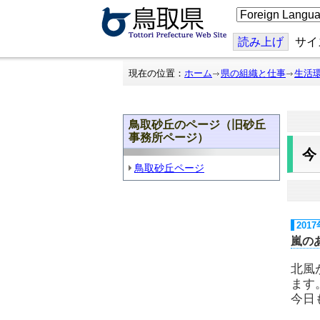
こ
の
ペ
ー
読み上げ
サイ
ジ
を
翻
現在の位置：
ホーム
県の組織と仕事
生活
訳
す
る
鳥取砂丘のページ（旧砂丘
事務所ページ）
鳥取砂丘ページ
201
嵐の
北風
ます
今日