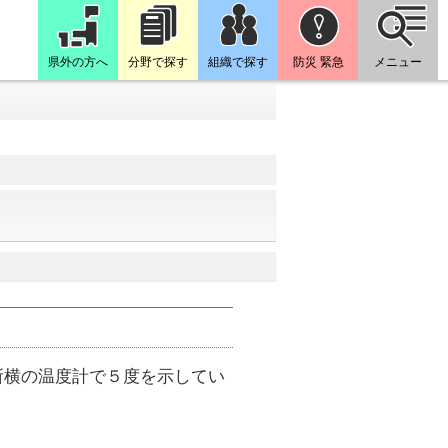
県外の方へ
分野で探す
組織で探す
防災 緊急
メニュー
所横の温度計で５度を示してい
。