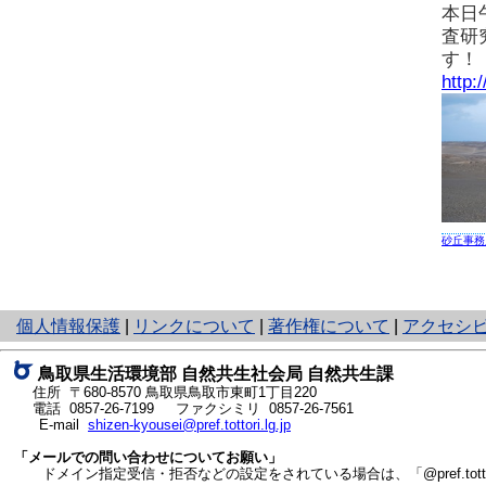
本日
査研
す！
http:
砂丘事務
と
個人情報保護
|
リンクについて
|
著作権について
|
アクセシ
り
ネ
鳥取県生活環境部 自然共生社会局 自然共生課
ッ
住所 〒680-8570
鳥取県鳥取市東町1丁目220
ト
電話
0857-26-7199
ファクシミリ 0857-26-7561
E-mail
shizen-kyousei@pref.tottori.lg.jp
へ
の
「メールでの問い合わせについてお願い」
ドメイン指定受信・拒否などの設定をされている場合は、「@pref.tottor