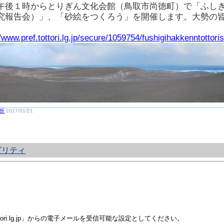
午後１時からとりぎん文化会館（鳥取市尚徳町）で「ふし
究報告会）」、「砂絵をつくろう」を開催します。大勢の
//www.pref.tottori.lg.jp/secure/1059754/fushigihakkenntottori
所
2017/01/21
ビリティ
i.lg.jp」からの電子メールを受信可能な設定としてください。