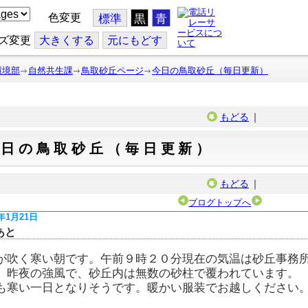
色変更
標準
黒
青
ズ変更
大
きくする
元
にもどす
環境部
自然共生課
鳥取砂丘ページ
今日の鳥取砂丘（毎日更新）
もどる
｜
今日の鳥取砂丘（毎日更新）
もどる
｜
ブログトップへ
7年1月21日
あと
が吹く寒い朝です。午前９時２０分現在の気温は砂丘事務
。昨夜の強風で、砂丘内は無数の砂柱で覆われています。
も寒い一日となりそうです。暖かい服装でお越しください