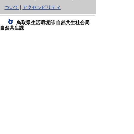
り
ついて
|
アクセシビリティ
ネ
鳥取県生活環境部 自然共生社会局
ッ
自然共生課
住所 〒680-8570
ト
鳥取県鳥取市東町1丁目220
へ
電話
0857-26-7199
ファクシミリ 0857-26-7561
の
E-mail
shizen-kyousei@pref.tottori.lg.jp
「メールでの問い合わせについてお願い」
ドメイン指定受信・拒否などの設定をされてい
る場合は、「@pref.tottori.lg.jp」からの電子メールを
受信可能な設定としてください。
鳥取砂丘レンジャー詰所
住所 〒689-0105
鳥取市福部町湯山2164-661
（一般財団法人自然公園財団鳥取支部
内）
電話
22-0581
0582
,
0583
ファクシミリ 0857-22-0584