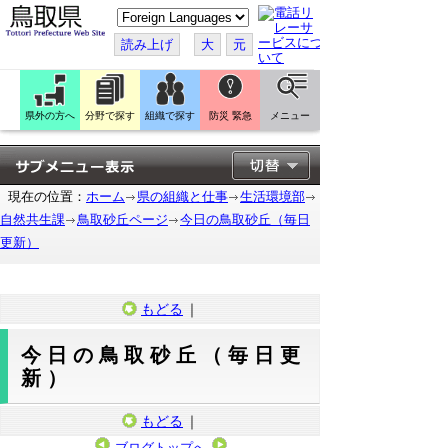
こ
の
ペ
読み上げ
大
元
ー
ジ
を
翻
訳
県外の方へ
分野で探す
組織で探す
防災 緊急
メニュー
す
る
現在の位置：
ホーム
県の組織と仕事
生活環境部
自然共生課
鳥取砂丘ページ
今日の鳥取砂丘（毎日
更新）
もどる
｜
今日の鳥取砂丘（毎日更
新）
もどる
｜
ブログトップへ