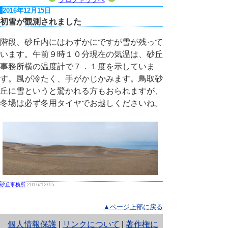
2016年12月15日
初雪が観測されました
階段、砂丘内にはわずかにですが雪が残って
います。午前９時１０分現在の気温は、砂丘
事務所横の温度計で７．１度を示していま
す。風が冷たく、手がかじかみます。鳥取砂
丘に雪というと驚かれる方もおられますが、
冬場は必ず冬用タイヤでお越しくださいね。
砂丘事務所
2016/12/15
▲ページ上部に戻る
と
個人情報保護
|
リンクについて
|
著作権に