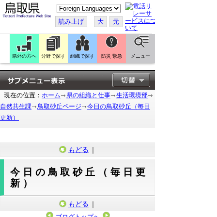
こ
の
ペ
読み上げ
大
元
ー
ジ
を
翻
訳
県外の方へ
分野で探す
組織で探す
防災 緊急
メニュー
す
る
現在の位置：
ホーム
県の組織と仕事
生活環境部
自然共生課
鳥取砂丘ページ
今日の鳥取砂丘（毎日
更新）
もどる
｜
今日の鳥取砂丘（毎日更
新）
もどる
｜
ブログトップへ