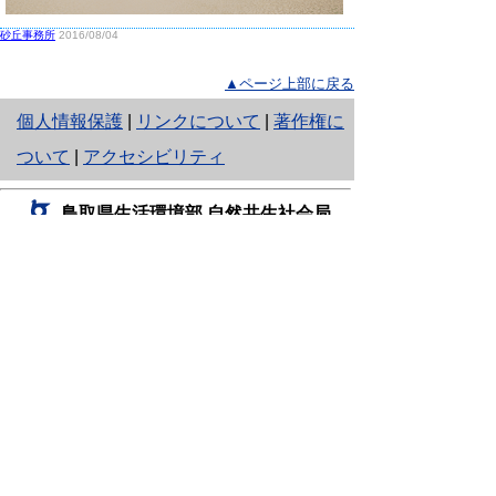
砂丘事務所
2016/08/04
▲ページ上部に戻る
と
個人情報保護
|
リンクについて
|
著作権に
り
ついて
|
アクセシビリティ
ネ
鳥取県生活環境部 自然共生社会局
ッ
自然共生課
住所 〒680-8570
ト
鳥取県鳥取市東町1丁目220
へ
電話
0857-26-7199
ファクシミリ 0857-26-7561
の
E-mail
shizen-kyousei@pref.tottori.lg.jp
「メールでの問い合わせについてお願い」
ドメイン指定受信・拒否などの設定をされてい
る場合は、「@pref.tottori.lg.jp」からの電子メールを
受信可能な設定としてください。
鳥取砂丘レンジャー詰所