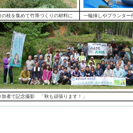
竹の枝を集めて竹箒づくりの材料に
一輪挿しやプランター
参加者で記念撮影 「秋も頑張ります！」