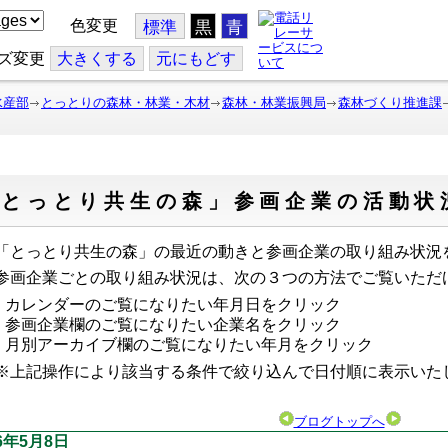
色変更
標準
黒
青
ズ変更
大
きくする
元
にもどす
水産部
とっとりの森林・林業・木材
森林・林業振興局
森林づくり推進課
「とっとり共生の森」参画企業の活動状
とっとり共生の森」の最近の動きと参画企業の取り組み状況
画企業ごとの取り組み状況は、次の３つの方法でご覧いただ
カレンダーのご覧になりたい年月日をクリック
参画企業欄のご覧になりたい企業名をクリック
月別アーカイブ欄のご覧になりたい年月をクリック
上記操作により該当する条件で絞り込んで日付順に表示い
ブログトップへ
16年5月8日