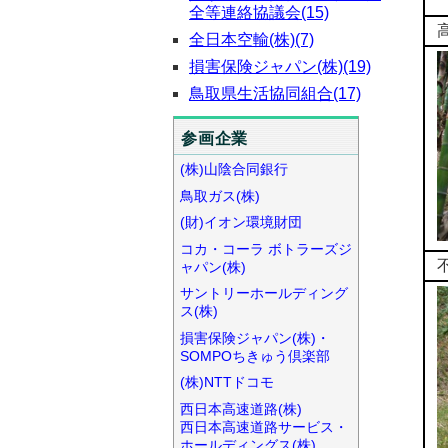
全等連絡協議会(15)
全日本空輸(株)(7)
損害保険ジャパン(株)(19)
鳥取県生活協同組合(17)
参画企業
(株)山陰合同銀行
鳥取ガス(株)
(財)イオン環境財団
コカ・コーラ ボトラーズジ
ャパン(株)
サントリーホールディング
ス(株)
損害保険ジャパン(株)・
SOMPOちきゅう倶楽部
(株)NTTドコモ
西日本高速道路(株)
西日本高速道路サービス・
ホールディングス(株)