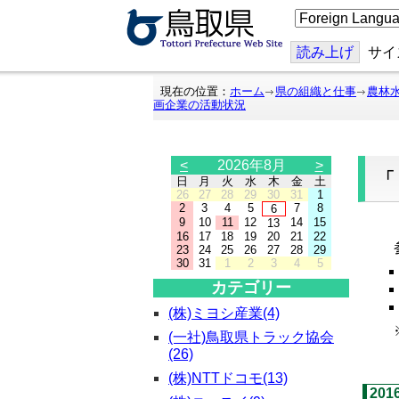
こ
の
ペ
ー
読み上げ
サイ
ジ
を
翻
現在の位置：
ホーム
県の組織と仕事
農林
訳
画企業の活動状況
す
る
<
2026年8月
>
日
月
火
水
木
金
土
26
27
28
29
30
31
1
2
3
4
5
7
8
6
9
10
11
12
14
15
13
「
16
17
18
19
20
21
22
参
23
24
25
26
27
28
29
30
31
1
2
3
4
5
カテゴリー
(株)ミヨシ産業(4)
※
(一社)鳥取県トラック協会
(26)
(株)NTTドコモ(13)
20