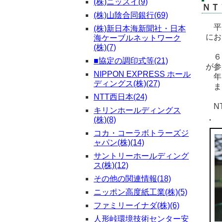
(株)ニッスイ(9)
ＮＴ
(株)山陰合同銀行(69)
平成
(株)新日本海新聞社・日本
にお
海ケーブルネットワーク
(株)(7)
６回
■協定の調印式等(21)
が参
NIPPON EXPRESS ホール
年々
ディングス(株)(27)
また
NTT西日本(24)
NT
キリンホールディングス
(株)(8)
コカ・コーラボトラーズジ
ャパン(株)(14)
サントリーホールディング
ス(株)(12)
その他の関連情報(18)
ニッポン高度紙工業(株)(5)
ファミリーイナダ(株)(6)
人形峠環境技術センター安