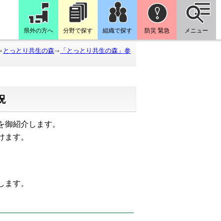
県外の方へ
分野で探す
組織で探す
防災 緊急
メニュー
とっとり共生の森
「とっとり共生の森」参
況
を御紹介します。
けます。
たします。