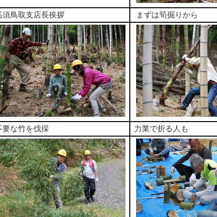
高須鳥取支店長挨拶
まずは筍掘りから
不要な竹を伐採
力業で折る人も