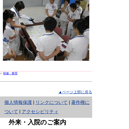
in
研修・教育
▲ページ上部に戻る
と
個人情報保護
|
リンクについて
|
著作権に
り
ついて
|
アクセシビリティ
ネ
外来・入院のご案内