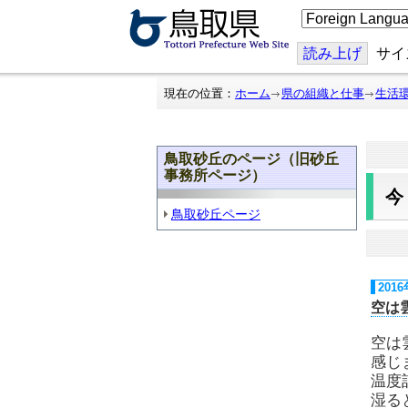
こ
の
ペ
ー
読み上げ
サイ
ジ
を
翻
現在の位置：
ホーム
県の組織と仕事
生活
訳
す
る
鳥取砂丘のページ（旧砂丘
事務所ページ）
鳥取砂丘ページ
201
空は
空は
感じ
温度
湿る