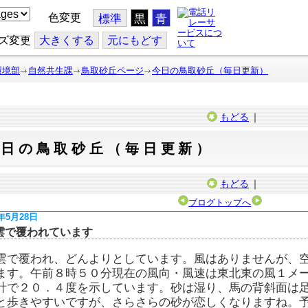
色変更
標準
黒
青
ズ変更
大
きくする
元
にもどす
環境部
自然共生課
鳥取砂丘ページ
今日の鳥取砂丘（毎日更新）
もどる
｜
今日の鳥取砂丘（毎日更新）
もどる
｜
ブログトップへ
6年5月28日
雲で覆われています
雲で覆われ、どんよりとしています。風はありませんが、
ます。午前８時５０分現在の風向・風速は東北東の風１メ
計で２０．４度を示しています。砂は湿り、馬の背斜面は
と歩きやすいですが、さらさらの砂が恋しくなりますね。