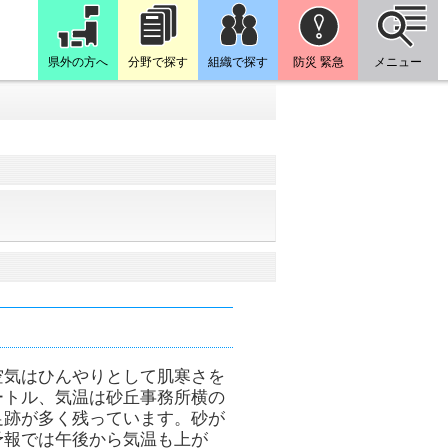
県外の方へ
分野で探す
組織で探す
防災 緊急
メニュー
空気はひんやりとして肌寒さを
ートル、気温は砂丘事務所横の
足跡が多く残っています。砂が
予報では午後から気温も上が