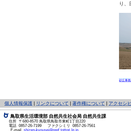
り、
砂丘事務
と
個人情報保護
|
リンクについて
|
著作権について
|
アクセシ
り
ネ
鳥取県生活環境部 自然共生社会局 自然共生課
ッ
住所 〒680-8570
鳥取県鳥取市東町1丁目220
ト
電話
0857-26-7199
ファクシミリ 0857-26-7561
E-mail
shizen-kyousei@pref.tottori.lg.jp
へ