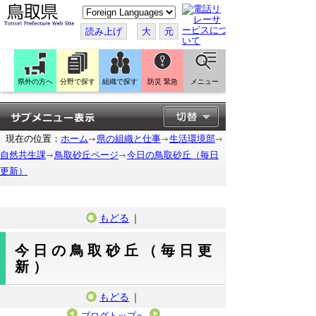
こ
の
ペ
読み上げ
大
元
ー
ジ
を
翻
訳
県外の方へ
分野で探す
組織で探す
防災 緊急
メニュー
す
る
現在の位置：
ホーム
県の組織と仕事
生活環境部
自然共生課
鳥取砂丘ページ
今日の鳥取砂丘（毎日
更新）
もどる
｜
今日の鳥取砂丘（毎日更
新）
もどる
｜
ブログトップへ