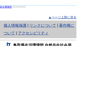
砂丘事務所
2016/05/23
▲ページ上部に戻る
と
個人情報保護
|
リンクについて
|
著作権に
り
ついて
|
アクセシビリティ
ネ
鳥取県生活環境部 自然共生社会局
ッ
自然共生課
住所 〒680-8570
ト
鳥取県鳥取市東町1丁目220
へ
電話
0857-26-7199
ファクシミリ 0857-26-7561
の
E-mail
shizen-kyousei@pref.tottori.lg.jp
「メールでの問い合わせについてお願い」
ドメイン指定受信・拒否などの設定をされてい
る場合は、「@pref.tottori.lg.jp」からの電子メールを
受信可能な設定としてください。
鳥取砂丘レンジャー詰所