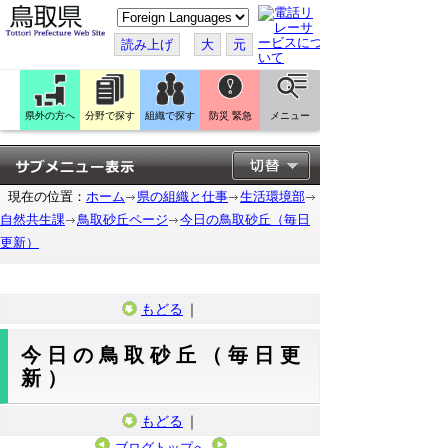
こ
の
ペ
読み上げ
大
元
ー
ジ
を
翻
訳
県外の方へ
分野で探す
組織で探す
防災 緊急
メニュー
す
る
現在の位置：
ホーム
県の組織と仕事
生活環境部
自然共生課
鳥取砂丘ページ
今日の鳥取砂丘（毎日
更新）
もどる
｜
今日の鳥取砂丘（毎日更
新）
もどる
｜
ブログトップへ