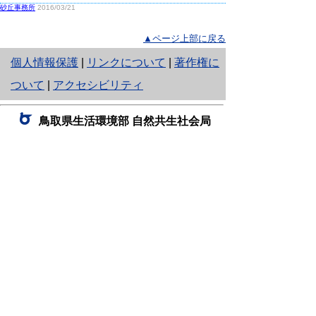
砂丘事務所
2016/03/21
▲ページ上部に戻る
と
個人情報保護
|
リンクについて
|
著作権に
り
ついて
|
アクセシビリティ
ネ
鳥取県生活環境部 自然共生社会局
ッ
自然共生課
住所 〒680-8570
ト
鳥取県鳥取市東町1丁目220
へ
電話
0857-26-7199
ファクシミリ 0857-26-7561
の
E-mail
shizen-kyousei@pref.tottori.lg.jp
「メールでの問い合わせについてお願い」
ドメイン指定受信・拒否などの設定をされてい
る場合は、「@pref.tottori.lg.jp」からの電子メールを
受信可能な設定としてください。
鳥取砂丘レンジャー詰所
住所 〒689-0105