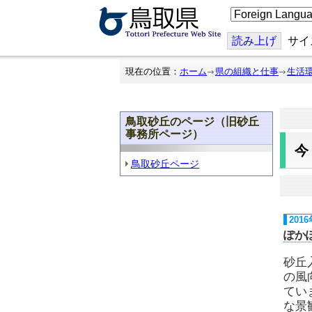
こ
の
ペ
ー
読み上げ
サイ
ジ
を
翻
現在の位置：
ホーム
県の組織と仕事
生活
訳
す
る
鳥取砂丘のページ（旧砂丘
事務所ページ）
鳥取砂丘ページ
201
ぽか
砂丘
の風
てい
な景