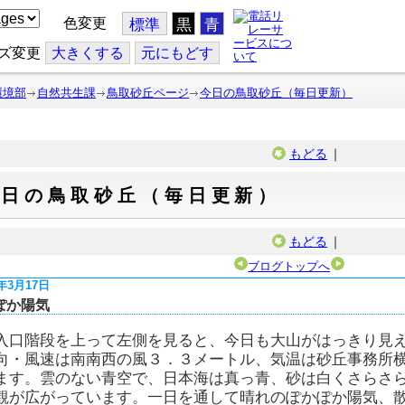
色変更
標準
黒
青
ズ変更
大
きくする
元
にもどす
環境部
自然共生課
鳥取砂丘ページ
今日の鳥取砂丘（毎日更新）
もどる
｜
今日の鳥取砂丘（毎日更新）
もどる
｜
ブログトップへ
6年3月17日
ぽか陽気
入口階段を上って左側を見ると、今日も大山がはっきり見
向・風速は南南西の風３．３メートル、気温は砂丘事務所
ます。雲のない青空で、日本海は真っ青、砂は白くさらさ
観が広がっています。一日を通して晴れのぽかぽか陽気、