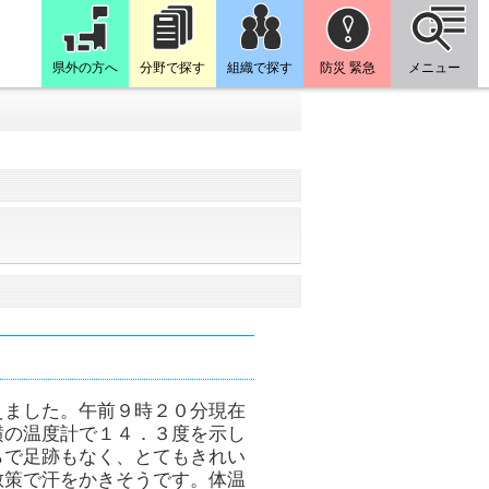
県外の方へ
分野で探す
組織で探す
防災 緊急
メニュー
えました。午前９時２０分現在
横の温度計で１４．３度を示し
らで足跡もなく、とてもきれい
散策で汗をかきそうです。体温