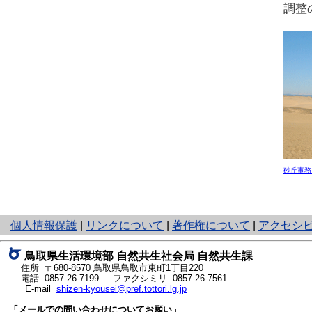
調整
砂丘事務
と
個人情報保護
|
リンクについて
|
著作権について
|
アクセシ
り
ネ
鳥取県生活環境部 自然共生社会局 自然共生課
ッ
住所 〒680-8570
鳥取県鳥取市東町1丁目220
ト
電話
0857-26-7199
ファクシミリ 0857-26-7561
E-mail
shizen-kyousei@pref.tottori.lg.jp
へ
の
「メールでの問い合わせについてお願い」