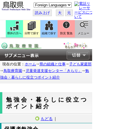
こ
の
ペ
読み上げ
大
元
ー
ジ
を
翻
訳
県外の方へ
分野で探す
組織で探す
防災 緊急
メニュー
す
る
現在の位置：
ホーム
県の組織と仕事
子ども家庭部
鳥取療育園
児童発達支援センター「きらり」
勉
強会・暮らしに役立つポイント紹介
勉強会・暮らしに役立つ
ポイント紹介
もどる
｜
保護者勉強会