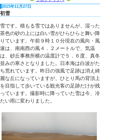
2015年11月27日
初雪
雪です。積もる雪ではありませんが、湿った
茶色の砂の上には白い雪がひらひらと舞い降
りています。午前９時１０分現在の風向・風
速は、南南西の風４．２メートルで、気温
は、砂丘事務所横の温度計で５．６度、真冬
並みの寒さとなりました。日本海は白波がた
ち荒れています。昨日の強風で足跡は消え綺
麗な丘になっていますが、ひとり馬の背頂上
を目指して歩いている観光客の足跡だけが残
っています。撮影時に降っていた雪は今、冷
たい雨に変わりました。