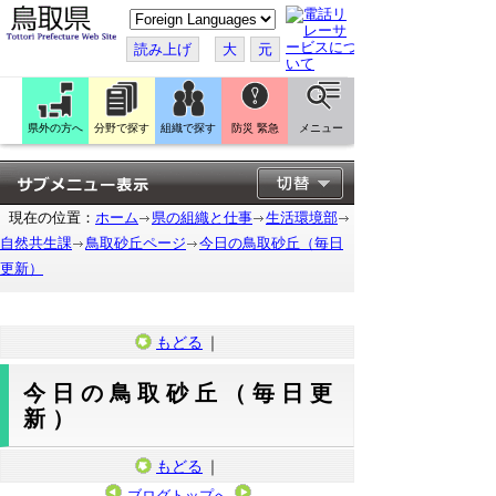
こ
の
ペ
読み上げ
大
元
ー
ジ
を
翻
訳
県外の方へ
分野で探す
組織で探す
防災 緊急
メニュー
す
る
現在の位置：
ホーム
県の組織と仕事
生活環境部
自然共生課
鳥取砂丘ページ
今日の鳥取砂丘（毎日
更新）
もどる
｜
今日の鳥取砂丘（毎日更
新）
もどる
｜
ブログトップへ