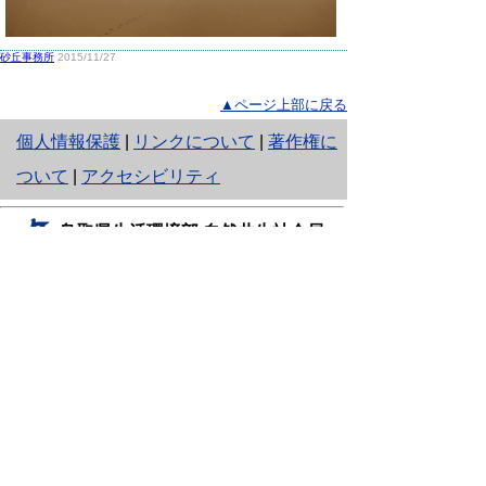
砂丘事務所
2015/11/27
▲ページ上部に戻る
と
個人情報保護
|
リンクについて
|
著作権に
り
ついて
|
アクセシビリティ
ネ
鳥取県生活環境部 自然共生社会局
ッ
自然共生課
住所 〒680-8570
ト
鳥取県鳥取市東町1丁目220
へ
電話
0857-26-7199
ファクシミリ 0857-26-7561
の
E-mail
shizen-kyousei@pref.tottori.lg.jp
「メールでの問い合わせについてお願い」
ドメイン指定受信・拒否などの設定をされてい
る場合は、「@pref.tottori.lg.jp」からの電子メールを
受信可能な設定としてください。