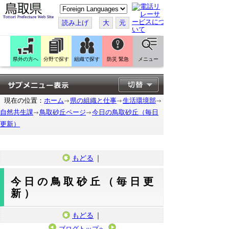
こ
の
ペ
読み上げ
大
元
ー
ジ
を
翻
訳
県外の方へ
分野で探す
組織で探す
防災 緊急
メニュー
す
る
現在の位置：
ホーム
県の組織と仕事
生活環境部
自然共生課
鳥取砂丘ページ
今日の鳥取砂丘（毎日
更新）
もどる
｜
今日の鳥取砂丘（毎日更
新）
もどる
｜
ブログトップへ