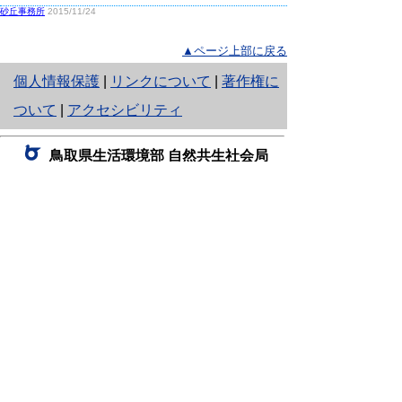
砂丘事務所
2015/11/24
▲ページ上部に戻る
と
個人情報保護
|
リンクについて
|
著作権に
り
ついて
|
アクセシビリティ
ネ
鳥取県生活環境部 自然共生社会局
ッ
自然共生課
住所 〒680-8570
ト
鳥取県鳥取市東町1丁目220
へ
電話
0857-26-7199
ファクシミリ 0857-26-7561
の
E-mail
shizen-kyousei@pref.tottori.lg.jp
「メールでの問い合わせについてお願い」
ドメイン指定受信・拒否などの設定をされてい
る場合は、「@pref.tottori.lg.jp」からの電子メールを
受信可能な設定としてください。
鳥取砂丘レンジャー詰所
住所 〒689-0105